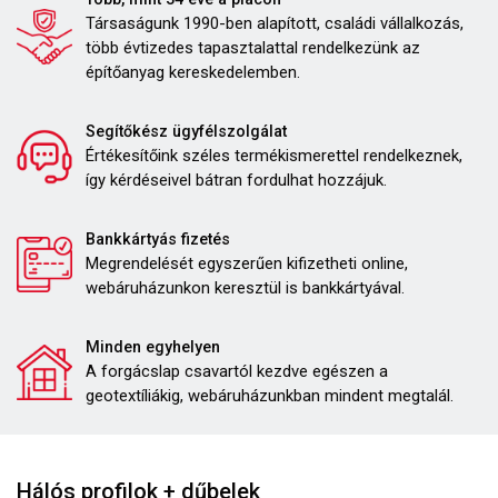
Társaságunk 1990-ben alapított, családi vállalkozás,
több évtizedes tapasztalattal rendelkezünk az
építőanyag kereskedelemben.
Segítőkész ügyfélszolgálat
Értékesítőink széles termékismerettel rendelkeznek,
így kérdéseivel bátran fordulhat hozzájuk.
Bankkártyás fizetés
Megrendelését egyszerűen kifizetheti online,
webáruházunkon keresztül is bankkártyával.
Minden egyhelyen
A forgácslap csavartól kezdve egészen a
geotextíliákig, webáruházunkban mindent megtalál.
Hálós profilok + dűbelek