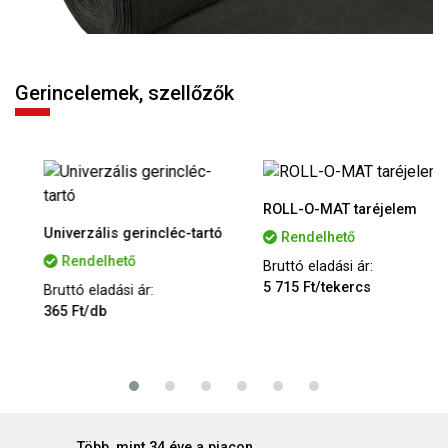
Gerincelemek, szellőzők
ROLL-O-MAT taréjelem
Univerzális gerincléc-tartó
Rendelhető
Rendelhető
Bruttó eladási ár:
5 715 Ft/tekercs
Bruttó eladási ár:
365 Ft/db
Több, mint 34 éve a piacon