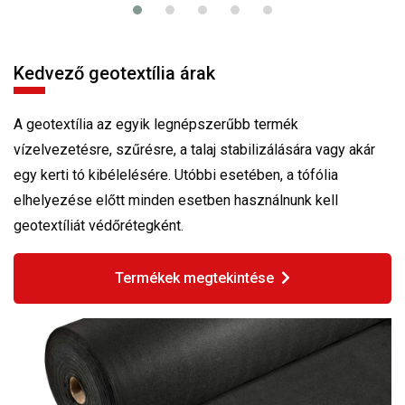
Kedvező geotextília árak
A geotextília az egyik legnépszerűbb termék
vízelvezetésre, szűrésre, a talaj stabilizálására vagy akár
egy kerti tó kibélelésére. Utóbbi esetében, a tófólia
elhelyezése előtt minden esetben használnunk kell
geotextíliát védőrétegként.
Termékek megtekintése