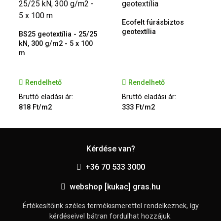
Ecofelt fúrásbiztos
geotextília
BS25 geotextília - 25/25
kN, 300 g/m2 - 5 x 100
m
Rendelhető
Rendelhető
Bruttó eladási ár:
Bruttó eladási ár:
818 Ft/m2
333 Ft/m2
Kérdése van?
+36 70 533 3000
webshop [kukac] gras.hu
Értékesítőink széles termékismerettel rendelkeznek, így
kérdéseivel bátran fordulhat hozzájuk.