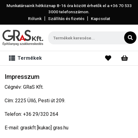
Munkatársaink hétköznap 8-16 óra között érhetők el a
+36 70 533
3000
telefonszámon.
|
|
Rólunk
Szállítás és fizetés
Kapcsolat
Termékek
Impresszum
Cégnév: GRaS Kft.
Cím: 2225 Üllő, Pesti út 209.
Telefon: +36 29/320 264
E-mail: graskft [kukac] gras.hu