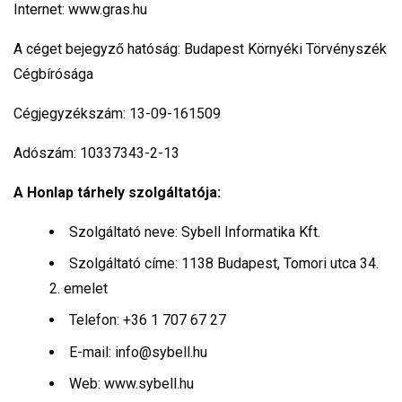
Internet:
www.gras.hu
A céget bejegyző hatóság: Budapest Környéki Törvényszék
Cégbírósága
Cégjegyzékszám: 13-09-161509
Adószám: 10337343-2-13
A Honlap tárhely szolgáltatója:
Szolgáltató neve: Sybell Informatika Kft.
Szolgáltató címe: 1138 Budapest, Tomori utca 34.
2. emelet
Telefon: +36 1 707 67 27
E-mail: info@sybell.hu
Web: www.sybell.hu