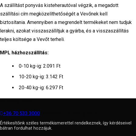
A szállítást ponyvás kisteherautóval végzik, a megadott
szállítási cím megközelíthetőségét a Vevőnek kell
biztosítania. Amennyiben a megrendelt termékeket nem tudjuk
lerakni, azokat visszaszállítjuk a gyárba, és a visszaszállítás
teljes költsége a Vevőt terheli.
MPL házhozszállítás:
0-10 kg-ig: 2.091 Ft
10-20 kg-ig: 3.142 Ft
20-40 kg-ig: 6.297 Ft
Kérdése van?
+36 70 533 3000
webshop [kukac] gras.hu
Értékesítőink széles termékismerettel rendelkeznek, így kérdéseivel
bátran fordulhat hozzájuk.