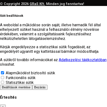
© Copyright 2026
GRaS Kft.
Minden jog fenntartva!
Süti beállítások
A weboldal a működése során saját, illetve harmadik fél által
elhelyezett sütiket használ a felhasználói élmény növelése
érdekében, valamint a szolgáltatásaink fejlesztéséhez
nélkülözhetetlen látogatáselemzéshez.
Kérjük engedélyezze a statisztikai sütik fogadását, az
engedélyét ugyanitt egy kattintással bármikor módosíthatja.
A sütikről további információkat az
Adatkezelési tájékoztatóban
olvashat.
Alapműködést biztosító sütik
Funkcionális sütik
Statisztikai sütik
Beállítások mentése
Bezárás
Értesítés
Bezárás