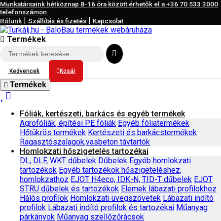
Munkatársaink hétköznap 8-16 óra között érhetők el a
+36 70 533 3000
telefonszámon.
|
|
Rólunk
Szállítás és fizetés
Kapcsolat
Termékek
Kedvencek
Kosár
Termékek
Fóliák, kertészeti, barkács és egyéb termékek
Agrofóliák, építési PE fóliák
Egyéb fóliatermékek
Hőtükrös termékek
Kertészeti és barkácstermékek
Ragasztószalagok,vasbeton távtartók
Homlokzati hőszigetelés tartozékai
DL, DLF, WKT dűbelek
Dűbelek
Egyéb homlokzati
tartozékok
Egyéb tartozékok hőszigeteléshez,
homlokzathoz
EJOT H4eco, IDK-N, TID-T dűbelek
EJOT
STRU dűbelek és tartozékok
Elemek lábazati profilokhoz
Hálós profilok
Homlokzati üvegszövetek
Lábazati indító
profilok
Lábazati indító profilok és tartozékai
Műanyag
párkányok
Műanyag szellőzőrácsok