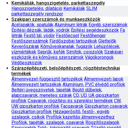
Kemikáliák, hangszigetelés, parkettaszegély
Hangszigetelés, dilatáció
Kemikáliák
SLIM
parkettaszegély rendszer
Szakipari szerszámok és munkaeszközök
Acélspaklik, spatulák
Alumínium létrák
Egyéb szerszámok
Építési dézsák, ládák, vödrök
Építési segédeszközök
Fa
létrák
Festő tál, vödör
Festőecset
Festőhenger
Festőszerszámok
Fürdőszobai tartozékok
Glettelők
Keverőszárak
Kőműveskanalak, fugázók
Lehúzólécek,
vízmértékek
Seprűk, kefék
Simítók, csiszolók
Szakipari
eszközök és kőműves szerszámok
Vágókorongok
Védőeszközök
Szárazépítészeti, belsőépítészeti, rögzítéstechnikai
termékek
Álmennyezet-függesztő tartozékok
Álmennyezeti lapok
Álmennyezeti tartozékok
Alumínium, PVC élvédő profilok
Beltéri üvegszövetek, tapéták
Beütő dűbelek,
alapcsavarok, menetes szárak
CD, UD, UA gipszkarton
profilok
Csavarok, rögzítési és szerelési termékek
CW,
UW gipszkarton profilok
Facsavarok
Gipszkarton csavarok
Gipszkarton profilok
Hézagerősítő, festő-, egyéb
szalagok, csíkok
Profilok kazettás álmennyezethez
Profilok, tapéták, szalagok, csavarok
Rögzítőszalagok
Szervizajtók
Tető-, tokrögzítő csavarok
Tűzálló rögzítő