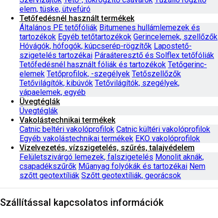
elem, tüske, ütvefúró
Tetőfedésnél használt termékek
Általános PE tetőfóliák
Bitumenes hullámlemezek és
tartozékok
Egyéb tetőtartozékok
Gerincelemek, szellőzők
Hóvágók, hófogók, kúpcserép-rögzítők
Lapostető-
szigetelés tartozékai
Páraáteresztő és Solflex tetőfóliák
Tetőfedésnél használt fóliák és tartozékok
Tetőgerinc-
elemek
Tetőprofilok, -szegélyek
Tetőszellőzők
Tetővilágítók, kibúvók
Tetővilágítók, szegélyek,
vápaelemek, egyéb
Üvegtéglák
Üvegtéglák
Vakolástechnikai termékek
Catnic beltéri vakolóprofilok
Catnic kültéri vakolóprofilok
Egyéb vakolástechnikai termékek
EKO vakolóprofilok
Vízelvezetés, vízszigetelés, szűrés, talajvédelem
Felületszivárgó lemezek, falszigetelés
Monolit aknák,
csapadékszűrők
Műanyag folyókák és tartozékai
Nem
szőtt geotextíliák
Szőtt geotextíliák, georácsok
Szállítással kapcsolatos információk