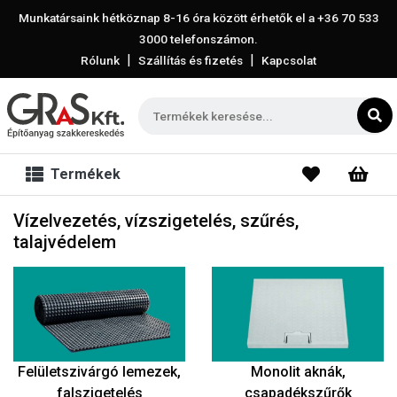
Munkatársaink hétköznap 8-16 óra között érhetők el a
+36 70 533
3000
telefonszámon.
|
|
Rólunk
Szállítás és fizetés
Kapcsolat
Termékek
Vízelvezetés, vízszigetelés, szűrés,
talajvédelem
Felületszivárgó lemezek,
Monolit aknák,
falszigetelés
csapadékszűrők