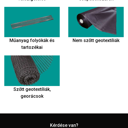
Műanyag folyókák és
Nem szőtt geotextíliák
tartozékai
Szőtt geotextíliák,
georácsok
Kérdése van?