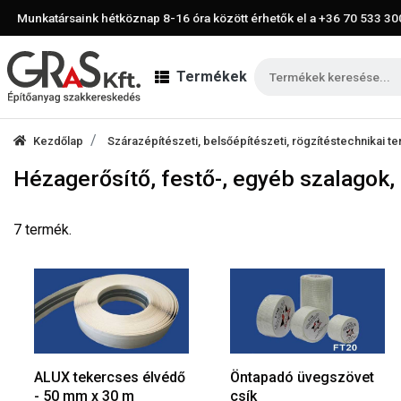
Munkatársaink hétköznap 8-16 óra között érhetők el a
+36 70 533 30
Termékek
Kezdőlap
Szárazépítészeti, belsőépítészeti, rögzítéstechnikai 
Hézagerősítő, festő-, egyéb szalagok,
7 termék.
ALUX tekercses élvédő
Öntapadó üvegszövet
- 50 mm x 30 m
csík