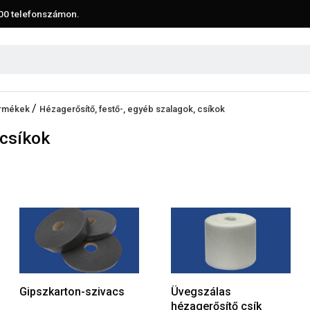
00
telefonszámon.
/
termékek
Hézagerősítő, festő-, egyéb szalagok, csíkok
 csíkok
Gipszkarton-szivacs
Üvegszálas
hézagerősítő csík