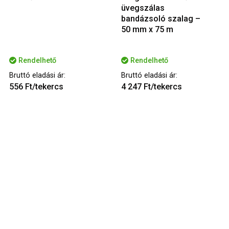
üvegszálas
bandázsoló szalag –
50 mm x 75 m
Rendelhető
Rendelhető
Bruttó eladási ár:
Bruttó eladási ár:
556 Ft/tekercs
4 247 Ft/tekercs