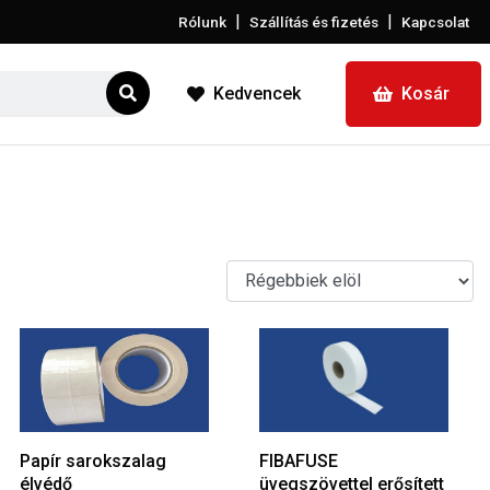
|
|
Rólunk
Szállítás és fizetés
Kapcsolat
Kedvencek
Kosár
Papír sarokszalag
FIBAFUSE
élvédő
üvegszövettel erősített