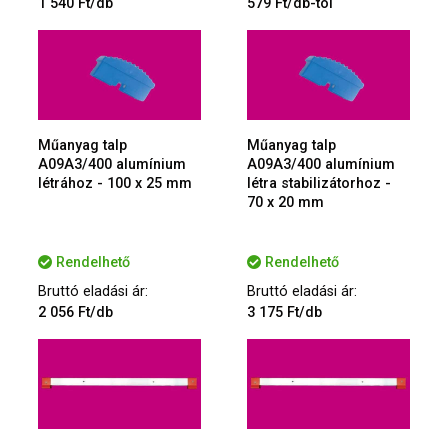
1 540 Ft/db
579 Ft/db-tól
Műanyag talp
Műanyag talp
A09A3/400 alumínium
A09A3/400 alumínium
létrához - 100 x 25 mm
létra stabilizátorhoz -
70 x 20 mm
Rendelhető
Rendelhető
Bruttó eladási ár:
Bruttó eladási ár:
2 056 Ft/db
3 175 Ft/db