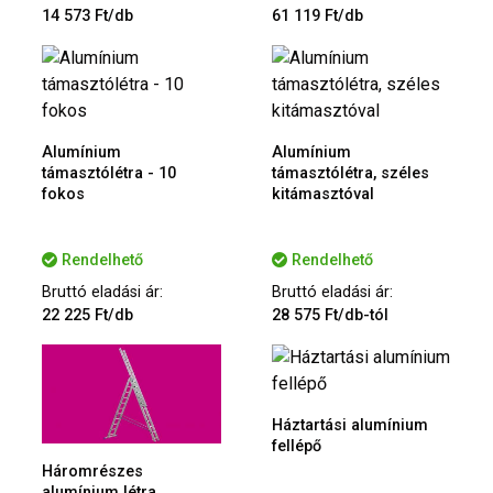
14 573 Ft/db
61 119 Ft/db
Alumínium
Alumínium
támasztólétra - 10
támasztólétra, széles
fokos
kitámasztóval
Rendelhető
Rendelhető
Bruttó eladási ár:
Bruttó eladási ár:
22 225 Ft/db
28 575 Ft/db-tól
Háztartási alumínium
fellépő
Háromrészes
alumínium létra,