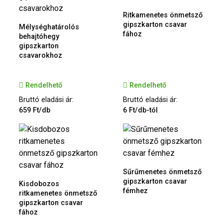
Ritkamenetes önmetsző
gipszkarton csavar
Mélységhatárolós
fához
behajtóhegy
gipszkarton
csavarokhoz
Rendelhető
Rendelhető
Bruttó eladási ár:
Bruttó eladási ár:
659 Ft/db
6 Ft/db-tól
Sűrűmenetes önmetsző
gipszkarton csavar
Kisdobozos
fémhez
ritkamenetes önmetsző
gipszkarton csavar
fához