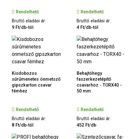
Rendelhető
Rendelhető
Bruttó eladási ár:
Bruttó eladási ár:
9 Ft/db-tól
4 Ft/db-tól
Kisdobozos
Behajtóhegy
sűrűmenetes önmetsző
faszerkezetépítő
gipszkarton csavar
csavarhoz - TORX40 -
fémhez
50 mm
Rendelhető
Rendelhető
Bruttó eladási ár:
Bruttó eladási ár:
8 Ft/db-tól
452 Ft/db