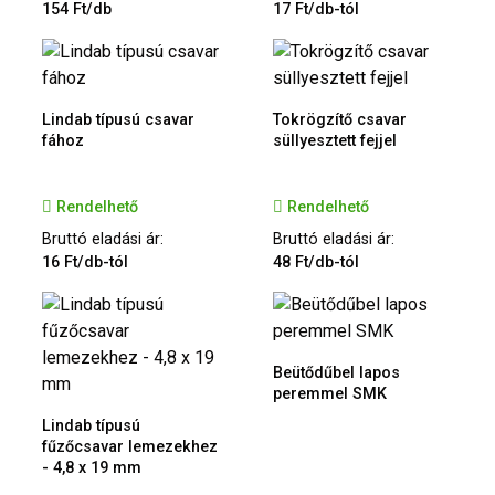
154 Ft/db
17 Ft/db-tól
Lindab típusú csavar
Tokrögzítő csavar
fához
süllyesztett fejjel
Rendelhető
Rendelhető
Bruttó eladási ár:
Bruttó eladási ár:
16 Ft/db-tól
48 Ft/db-tól
Beütődűbel lapos
peremmel SMK
Lindab típusú
fűzőcsavar lemezekhez
- 4,8 x 19 mm