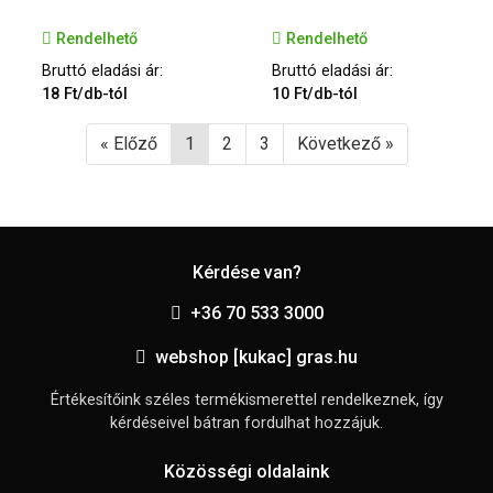
Rendelhető
Rendelhető
Bruttó eladási ár:
Bruttó eladási ár:
18 Ft/db-tól
10 Ft/db-tól
« Előző
1
2
3
Következő »
Kérdése van?
+36 70 533 3000
webshop [kukac] gras.hu
Értékesítőink széles termékismerettel rendelkeznek, így
kérdéseivel bátran fordulhat hozzájuk.
Közösségi oldalaink