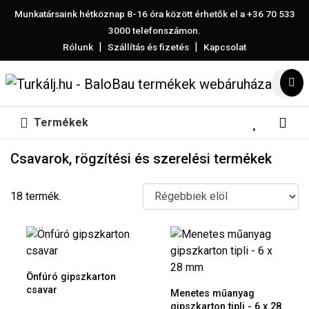
Munkatársaink hétköznap 8-16 óra között érhetők el a
+36 70 533
3000
telefonszámon.
|
|
Rólunk
Szállítás és fizetés
Kapcsolat
Termékek
Csavarok, rögzítési és szerelési termékek
18 termék.
Önfúró gipszkarton
csavar
Menetes műanyag
gipszkarton tipli - 6 x 28