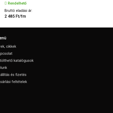
Rendelhető
Bruttó eladási ár:
2 485 Ft/fm
enü
rek, cikkek
pcsolat
tölthető katalógusok
lunk
állítás és fizetés
sárlási feltételek