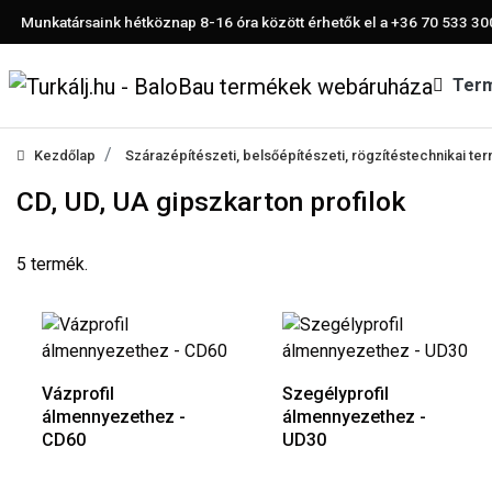
Munkatársaink hétköznap 8-16 óra között érhetők el a
+36 70 533 30
Ter
Kezdőlap
Szárazépítészeti, belsőépítészeti, rögzítéstechnikai t
CD, UD, UA gipszkarton profilok
5 termék.
Vázprofil
Szegélyprofil
álmennyezethez -
álmennyezethez -
CD60
UD30