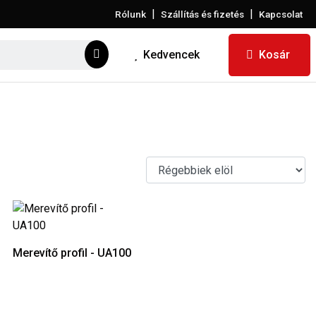
|
|
Rólunk
Szállítás és fizetés
Kapcsolat
Kedvencek
Kosár
Merevítő profil - UA100