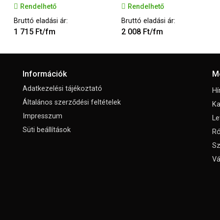
Rendelhető
Rendelhető
Bruttó eladási ár:
Bruttó eladási ár:
1 715 Ft/fm
2 008 Ft/fm
Információk
M
Adatkezelési tájékoztató
Hí
Általános szerződési feltételek
Ka
Impresszum
Le
Süti beállítások
Ró
Sz
Vá