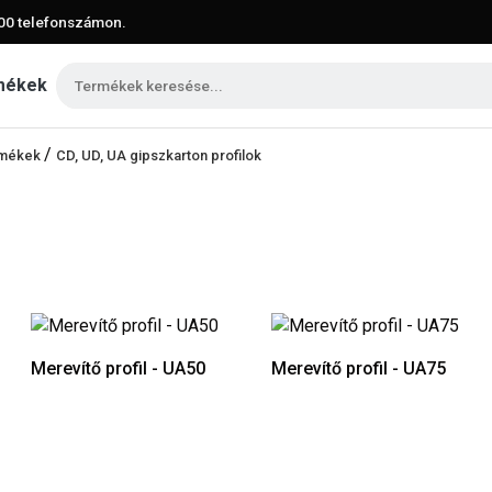
00
telefonszámon.
mékek
/
ermékek
CD, UD, UA gipszkarton profilok
Merevítő profil - UA50
Merevítő profil - UA75