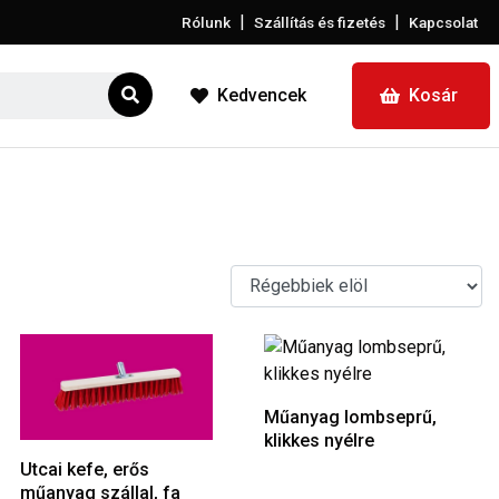
|
|
Rólunk
Szállítás és fizetés
Kapcsolat
Kedvencek
Kosár
Műanyag lombseprű,
klikkes nyélre
Utcai kefe, erős
műanyag szállal, fa