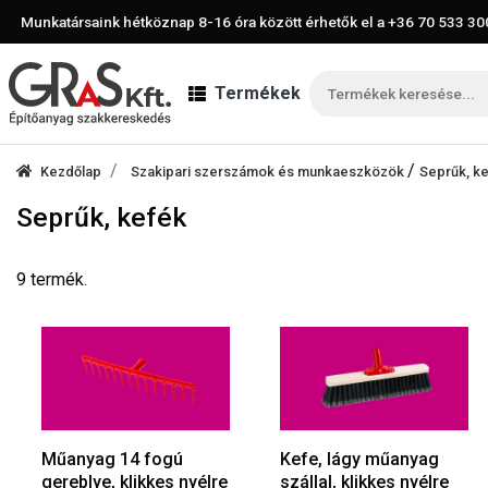
Munkatársaink hétköznap 8-16 óra között érhetők el a
+36 70 533 30
Termékek
/
Kezdőlap
Szakipari szerszámok és munkaeszközök
Seprűk, k
Seprűk, kefék
9 termék.
Műanyag 14 fogú
Kefe, lágy műanyag
gereblye, klikkes nyélre
szállal, klikkes nyélre