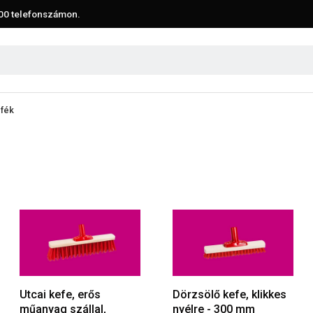
00
telefonszámon.
efék
Utcai kefe, erős
Dörzsölő kefe, klikkes
műanyag szállal,
nyélre - 300 mm