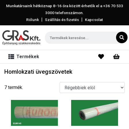
Munkatársaink hétköznap 8-16 óra között érhetők el a
+36 70 533
3000
telefonszámon.
|
|
Rólunk
Szállítás és fizetés
Kapcsolat
Termékek
Homlokzati üvegszövetek
7 termék.