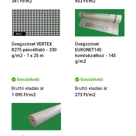
341 Ft/m2
453 Ft/m2
Üvegszövet VERTEX
Üvegszövet
R275 páncélháló - 330
EURONET145
g/m2 - 1 x 25 m
homlokzathoz - 145
g/m2
Rendelhető
Rendelhető
Bruttó eladási ár:
Bruttó eladási ár:
1 095 Ft/m2
273 Ft/m2