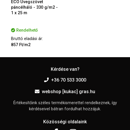
ECO Üvegszövet
páncélháló - 330 g/m2 -
1 x 25 m
Rendelhető
Bruttó eladási ár:
857 Ft/m2
Kérdése van?
+36 70 533 3000
webshop [kukac] gras.hu
Értékesítőink széles termékismerettel rendelkeznek, így
kérdéseivel bátran fordulhat hozzájuk.
Közösségi oldalaink