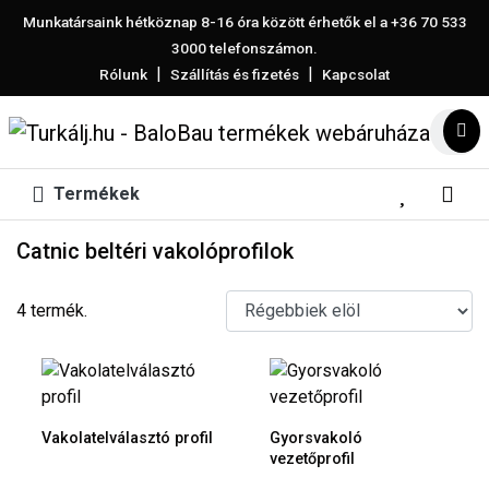
Munkatársaink hétköznap 8-16 óra között érhetők el a
+36 70 533
3000
telefonszámon.
|
|
Rólunk
Szállítás és fizetés
Kapcsolat
Termékek
Catnic beltéri vakolóprofilok
4 termék.
Vakolatelválasztó profil
Gyorsvakoló
vezetőprofil