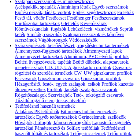
Szakipari szerszámok és munkaeszközök
Acélspaklik, spatulák
Alumínium létrák
Egyéb szerszámok
Építési dézsák, ládák, vödrök
Építési segédeszközök
Fa létrák
Festő tál, vödör
Festőecset
Festőhenger
Festőszerszámok
Fürdőszobai tartozékok
Glettelők
Keverőszárak
Kőműveskanalak, fugázók
Lehúzólécek, vízmértékek
Seprűk,
kefék
Simítók, csiszolók
Szakipari eszközök és kőműves
szerszámok
Vágókorongok
Védőeszközök
Szárazépítészeti, belsőépítészeti, rögzítéstechnikai termékek
Álmennyezet-függesztő tartozékok
Álmennyezeti lapok
Álmennyezeti tartozékok
Alumínium, PVC élvédő profilok
Beltéri üvegszövetek, tapéták
Beütő dűbelek, alapcsavarok,
menetes szárak
CD, UD, UA gipszkarton profilok
Csavarok,
rögzítési és szerelési termékek
CW, UW gipszkarton profilok
Facsavarok
Gipszkarton csavarok
Gipszkarton profilok
Hézagerősítő, festő-, egyéb szalagok, csíkok
Profilok kazettás
álmennyezethez
Profilok, tapéták, szalagok, csavarok
Rögzítőszalagok
Szervizajtók
Tető-, tokrögzítő csavarok
Tűzálló rögzítő elem, tüske, ütvefúró
Tetőfedésnél használt termékek
Általános PE tetőfóliák
Bitumenes hullámlemezek és
tartozékok
Egyéb tetőtartozékok
Gerincelemek, szellőzők
Hóvágók, hófogók, kúpcserép-rögzítők
Lapostető-szigetelés
tartozékai
Páraáteresztő és Solflex tetőfóliák
Tetőfedésnél
használt fóliák és tartozékok
Tetőgerinc-elemek
Tetőprofilok,