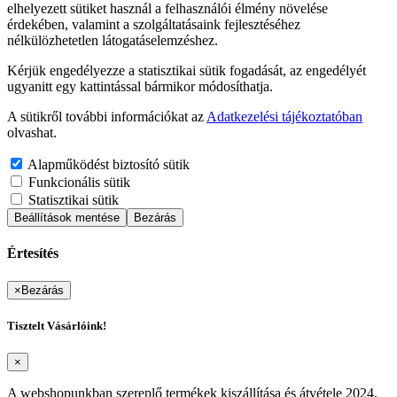
elhelyezett sütiket használ a felhasználói élmény növelése
érdekében, valamint a szolgáltatásaink fejlesztéséhez
nélkülözhetetlen látogatáselemzéshez.
Kérjük engedélyezze a statisztikai sütik fogadását, az engedélyét
ugyanitt egy kattintással bármikor módosíthatja.
A sütikről további információkat az
Adatkezelési tájékoztatóban
olvashat.
Alapműködést biztosító sütik
Funkcionális sütik
Statisztikai sütik
Beállítások mentése
Bezárás
Értesítés
×
Bezárás
Tisztelt Vásárlóink!
×
A webshopunkban szereplő termékek kiszállítása és átvétele 2024.