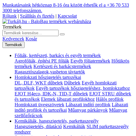
Munkatársaink hétköznap 8-16 óra között érhetők el a
+36 70 533
3000
telefonszámon.
Rólunk
|
Szállítás és fizetés
|
Kapcsolat
Termékek
Kedvencek
Kosár
Termékek
Fóliák, kertészeti, barkács és egyéb termékek
Agrofóliák, építési PE fóliák
Egyéb fóliatermékek
Hőtükrös
termékek
Kertészeti és barkácstermékek
Ragasztószalagok,vasbeton távtartók
Homlokzati hőszigetelés tartozékai
DL, DLF, WKT dűbelek
Dűbelek
Egyéb homlokzati
tartozékok
Egyéb tartozékok hőszigeteléshez, homlokzathoz
EJOT H4eco, IDK-N, TID-T dűbelek
EJOT STRU dűbelek
és tartozékok
Elemek lábazati profilokhoz
Hálós profilok
Homlokzati üvegszövetek
Lábazati indító profilok
Lábazati
indító profilok és tartozékai
Műanyag párkányok
Műanyag
szellőzőrácsok
Kemikáliák, hangszigetelés, parkettaszegély
Hangszigetelés, dilatáció
Kemikáliák
SLIM parkettaszegély
rendszer