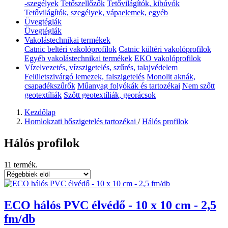
-szegélyek
Tetőszellőzők
Tetővilágítók, kibúvók
Tetővilágítók, szegélyek, vápaelemek, egyéb
Üvegtéglák
Üvegtéglák
Vakolástechnikai termékek
Catnic beltéri vakolóprofilok
Catnic kültéri vakolóprofilok
Egyéb vakolástechnikai termékek
EKO vakolóprofilok
Vízelvezetés, vízszigetelés, szűrés, talajvédelem
Felületszivárgó lemezek, falszigetelés
Monolit aknák,
csapadékszűrők
Műanyag folyókák és tartozékai
Nem szőtt
geotextíliák
Szőtt geotextíliák, georácsok
Kezdőlap
Homlokzati hőszigetelés tartozékai
/
Hálós profilok
Hálós profilok
11 termék.
ECO hálós PVC élvédő - 10 x 10 cm - 2,5
fm/db