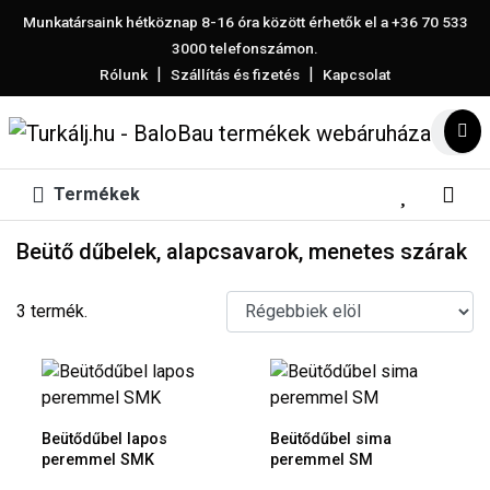
Munkatársaink hétköznap 8-16 óra között érhetők el a
+36 70 533
3000
telefonszámon.
|
|
Rólunk
Szállítás és fizetés
Kapcsolat
Termékek
Beütő dűbelek, alapcsavarok, menetes szárak
3 termék.
Beütődűbel lapos
Beütődűbel sima
peremmel SMK
peremmel SM