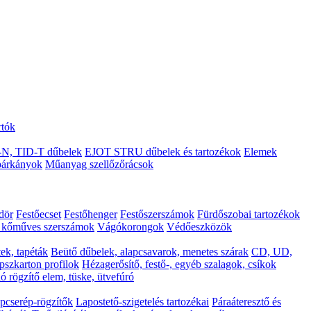
rtók
N, TID-T dűbelek
EJOT STRU dűbelek és tartozékok
Elemek
árkányok
Műanyag szellőzőrácsok
ödör
Festőecset
Festőhenger
Festőszerszámok
Fürdőszobai tartozékok
s kőműves szerszámok
Vágókorongok
Védőeszközök
ek, tapéták
Beütő dűbelek, alapcsavarok, menetes szárak
CD, UD,
pszkarton profilok
Hézagerősítő, festő-, egyéb szalagok, csíkok
ó rögzítő elem, tüske, ütvefúró
pcserép-rögzítők
Lapostető-szigetelés tartozékai
Páraáteresztő és