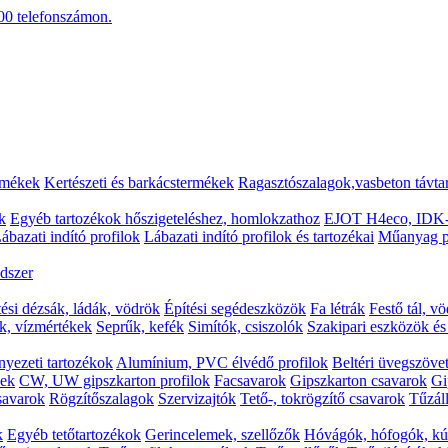
00
telefonszámon.
rmékek
Kertészeti és barkácstermékek
Ragasztószalagok,vasbeton távta
k
Egyéb tartozékok hőszigeteléshez, homlokzathoz
EJOT H4eco, IDK-
ábazati indító profilok
Lábazati indító profilok és tartozékai
Műanyag p
dszer
tési dézsák, ládák, vödrök
Építési segédeszközök
Fa létrák
Festő tál, v
k, vízmértékek
Seprűk, kefék
Simítók, csiszolók
Szakipari eszközök é
yezeti tartozékok
Alumínium, PVC élvédő profilok
Beltéri üvegszövet
kek
CW, UW gipszkarton profilok
Facsavarok
Gipszkarton csavarok
Gi
csavarok
Rögzítőszalagok
Szervizajtók
Tető-, tokrögzítő csavarok
Tűzáll
k
Egyéb tetőtartozékok
Gerincelemek, szellőzők
Hóvágók, hófogók, kú