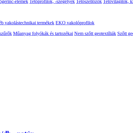
őgerinc-elemek
Tetőprofilok, -szegélyek
Tetőszellőzők
Tetővilágítók, 
b vakolástechnikai termékek
EKO vakolóprofilok
szűrők
Műanyag folyókák és tartozékai
Nem szőtt geotextíliák
Szőtt ge