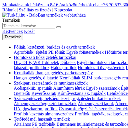
Munkatársaink hétköznap 8-16 óra között érhetők el a
+36 70 533 30
Rólunk
|
Szállítás és fizetés
|
Kapcsolat
Termékek
Kedvencek
Kosár
Termékek
Fóliák, kertészeti, barkács és egyéb termékek
Agrofóliák, építési PE fóliák
Egyéb fóliatermékek
Hőtükrös te
Homlokzati hőszigetelés tartozékai
DL, DLF, WKT dűbelek
Dűbelek
Egyéb homlokzati tartozéko
lábazati profilokhoz
Hálós profilok
Homlokzati üvegszövetek
L
Kemikáliák, hangszigetelés, parkettaszegély
Hangszigetelés, dilatáció
Kemikáliák
SLIM parkettaszegély ren
Szakipari szerszámok és munkaeszközök
Acélspaklik, spatulák
Alumínium létrák
Egyéb szerszámok
Épí
Glettelők
Keverőszárak
Kőműveskanalak, fugázók
Lehúzóléce
Szárazépítészeti, belsőépítészeti, rögzítéstechnikai termékek
Álmennyezet-függesztő tartozékok
Álmennyezeti lapok
Álmenn
UA gipszkarton profilok
Csavarok, rögzítési és szerelési termé
Profilok kazettás álmennyezethez
Profilok, tapéták, szalagok, 
Tetőfedésnél használt termékek
Általános PE tetőfóliák
Bitumenes hullámlemezek és tartozéko