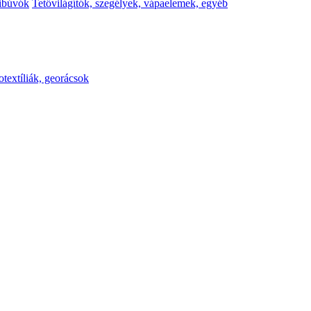
kibúvók
Tetővilágítók, szegélyek, vápaelemek, egyéb
otextíliák, georácsok