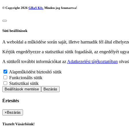
© Copyright 2026
GRaS Kft.
Minden jog fenntartva!
Süti beállítások
A weboldal a működése során saját, illetve harmadik fél által elhelyez
Kérjük engedélyezze a statisztikai sütik fogadását, az engedélyét ugya
A sütikről további információkat az
Adatkezelési tájékoztatóban
olvas
Alapműködést biztosító sütik
Funkcionális sütik
Statisztikai sütik
Beállítások mentése
Bezárás
Értesítés
×
Bezárás
Tisztelt Vásárlóink!