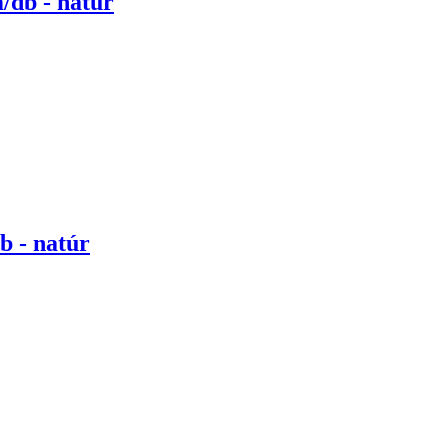
m/db - natúr
b - natúr