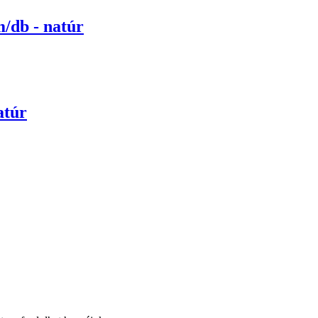
m/db - natúr
atúr