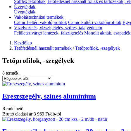
Solflex tetőfóliák
Tetőfedésnél használt fóliák és tartozékok
Tet
Üvegtéglák
Üvegtéglák
Vakolástechnikai termékek
Catnic beltéri vakolóprofilok
Catnic kültéri vakolóprofilok
Egyé
Vízelvezetés, vízszigetelés, szűrés, talajvédelem
Felületszivárgó lemezek, falszigetelés
Monolit aknák, csapadék
Kezdőlap
Tetőfedésnél használt termékek
/
Tetőprofilok, -szegélyek
Tetőprofilok, -szegélyek
8 termék.
Ereszszegély, színes alumínium
Rendelhető
Bruttó eladási ár:
3 969 Ft/db-tól