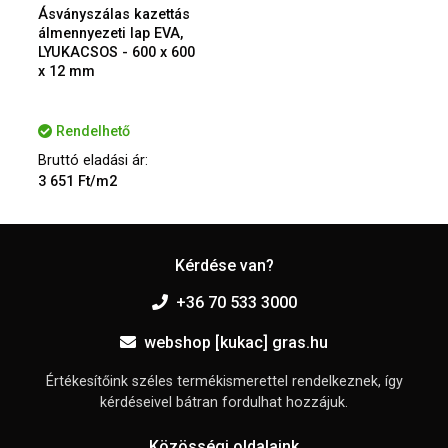
Ásványszálas kazettás
álmennyezeti lap EVA,
LYUKACSOS - 600 x 600
x 12 mm
Rendelhető
Bruttó eladási ár:
3 651 Ft/m2
Kérdése van?
+36 70 533 3000
webshop [kukac] gras.hu
Értékesítőink széles termékismerettel rendelkeznek, így
kérdéseivel bátran fordulhat hozzájuk.
Közösségi oldalaink