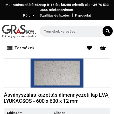
Munkatársaink hétköznap 8-16 óra között érhetők el a
+36 70 533
3000
telefonszámon.
|
|
Rólunk
Szállítás és fizetés
Kapcsolat
Termékek
Ásványszálas kazettás álmennyezeti lap EVA,
LYUKACSOS - 600 x 600 x 12 mm
Cikkszám
Állapot