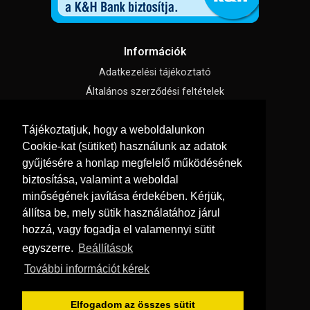
Információk
Adatkezelési tájékoztató
Általános szerződési feltételek
Impresszum
Tájékoztatjuk, hogy a weboldalunkon
Süti beállítások
Cookie-kat (sütiket) használunk az adatok
gyűjtésére a honlap megfelelő működésének
Menü
biztosítása, valamint a weboldal
Hírek, cikkek
minőségének javítása érdekében. Kérjük,
állítsa be, mely sütik használatához járul
Kapcsolat
hozzá, vagy fogadja el valamennyi sütit
Letölthető katalógusok
egyszerre.
Beállítások
Rólunk
További információt kérek
Szállítás és fizetés
Vásárlási feltételek
Elfogadom az összes sütit