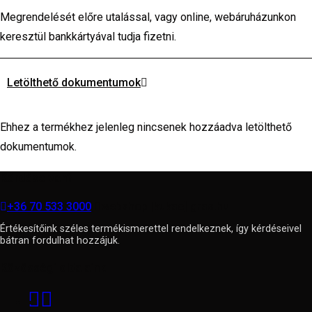
Megrendelését előre utalással, vagy online, webáruházunkon
keresztül bankkártyával tudja fizetni.
Letölthető dokumentumok
Ehhez a termékhez jelenleg nincsenek hozzáadva letölthető
dokumentumok.
Kérdése van?
+36 70 533 3000
webshop [kukac] gras.hu
Értékesítőink széles termékismerettel rendelkeznek, így kérdéseivel
bátran fordulhat hozzájuk.
Közösségi oldalaink