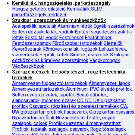
Kemikáliák, hangszigetelés, parkettaszegély
Hangszigetelés, dilatáció
Kemikáliák
SLIM
parkettaszegély rendszer
Szakipari szerszámok és munkaeszközök
Acélspaklik, spatulák
Alumínium létrák
Egyéb szerszámok
Építési dézsák, ládák, vödrök
Építési segédeszközök
Fa
létrák
Festő tál, vödör
Festőecset
Festőhenger
Festőszerszámok
Fürdőszobai tartozékok
Glettelők
Keverőszárak
Kőműveskanalak, fugázók
Lehúzólécek,
vízmértékek
Seprűk, kefék
Simítók, csiszolók
Szakipari
eszközök és kőműves szerszámok
Vágókorongok
Védőeszközök
Szárazépítészeti, belsőépítészeti, rögzítéstechnikai
termékek
Álmennyezet-függesztő tartozékok
Álmennyezeti lapok
Álmennyezeti tartozékok
Alumínium, PVC élvédő profilok
Beltéri üvegszövetek, tapéták
Beütő dűbelek,
alapcsavarok, menetes szárak
CD, UD, UA gipszkarton
profilok
Csavarok, rögzítési és szerelési termékek
CW,
UW gipszkarton profilok
Facsavarok
Gipszkarton csavarok
Gipszkarton profilok
Hézagerősítő, festő-, egyéb
szalagok, csíkok
Profilok kazettás álmennyezethez
Profilok, tapéták, szalagok, csavarok
Rögzítőszalagok
Szervizajtók
Tető-, tokrögzítő csavarok
Tűzálló rögzítő