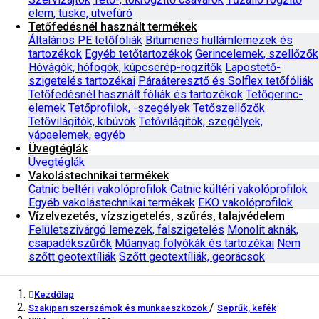
elem, tüske, ütvefúró
Tetőfedésnél használt termékek
Általános PE tetőfóliák
Bitumenes hullámlemezek és
tartozékok
Egyéb tetőtartozékok
Gerincelemek, szellőzők
Hóvágók, hófogók, kúpcserép-rögzítők
Lapostető-
szigetelés tartozékai
Páraáteresztő és Solflex tetőfóliák
Tetőfedésnél használt fóliák és tartozékok
Tetőgerinc-
elemek
Tetőprofilok, -szegélyek
Tetőszellőzők
Tetővilágítók, kibúvók
Tetővilágítók, szegélyek,
vápaelemek, egyéb
Üvegtéglák
Üvegtéglák
Vakolástechnikai termékek
Catnic beltéri vakolóprofilok
Catnic kültéri vakolóprofilok
Egyéb vakolástechnikai termékek
EKO vakolóprofilok
Vízelvezetés, vízszigetelés, szűrés, talajvédelem
Felületszivárgó lemezek, falszigetelés
Monolit aknák,
csapadékszűrők
Műanyag folyókák és tartozékai
Nem
szőtt geotextíliák
Szőtt geotextíliák, georácsok
Kezdőlap
/
Szakipari szerszámok és munkaeszközök
Seprűk, kefék