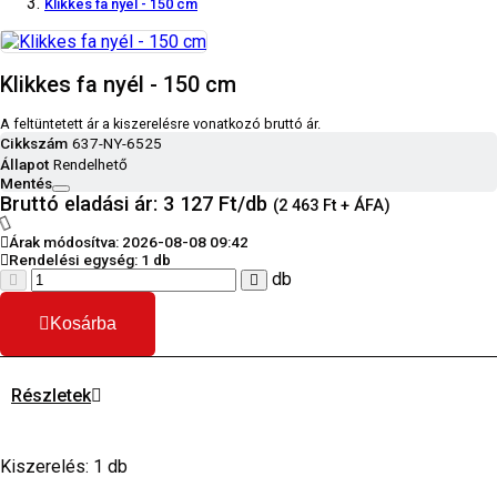
Klikkes fa nyél - 150 cm
Klikkes fa nyél - 150 cm
A feltüntetett ár a kiszerelésre vonatkozó bruttó ár.
Cikkszám
637-NY-6525
Állapot
Rendelhető
Mentés
Bruttó eladási ár: 3 127
Ft/db
(2 463 Ft + ÁFA)
Árak módosítva: 2026-08-08 09:42
Rendelési egység:
1 db
db
Kosárba
Részletek
Kiszerelés: 1 db