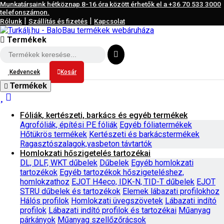
Munkatársaink hétköznap 8-16 óra között érhetők el a
+36 70 533 3000
telefonszámon.
|
|
Rólunk
Szállítás és fizetés
Kapcsolat
Termékek
Kedvencek
Kosár
Termékek
Fóliák, kertészeti, barkács és egyéb termékek
Agrofóliák, építési PE fóliák
Egyéb fóliatermékek
Hőtükrös termékek
Kertészeti és barkácstermékek
Ragasztószalagok,vasbeton távtartók
Homlokzati hőszigetelés tartozékai
DL, DLF, WKT dűbelek
Dűbelek
Egyéb homlokzati
tartozékok
Egyéb tartozékok hőszigeteléshez,
homlokzathoz
EJOT H4eco, IDK-N, TID-T dűbelek
EJOT
STRU dűbelek és tartozékok
Elemek lábazati profilokhoz
Hálós profilok
Homlokzati üvegszövetek
Lábazati indító
profilok
Lábazati indító profilok és tartozékai
Műanyag
párkányok
Műanyag szellőzőrácsok