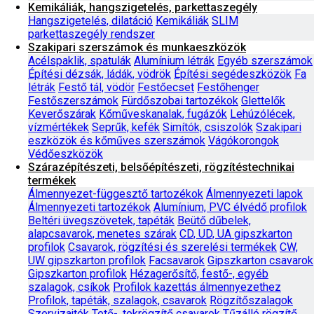
Kemikáliák, hangszigetelés, parkettaszegély
Hangszigetelés, dilatáció
Kemikáliák
SLIM
parkettaszegély rendszer
Szakipari szerszámok és munkaeszközök
Acélspaklik, spatulák
Alumínium létrák
Egyéb szerszámok
Építési dézsák, ládák, vödrök
Építési segédeszközök
Fa
létrák
Festő tál, vödör
Festőecset
Festőhenger
Festőszerszámok
Fürdőszobai tartozékok
Glettelők
Keverőszárak
Kőműveskanalak, fugázók
Lehúzólécek,
vízmértékek
Seprűk, kefék
Simítók, csiszolók
Szakipari
eszközök és kőműves szerszámok
Vágókorongok
Védőeszközök
Szárazépítészeti, belsőépítészeti, rögzítéstechnikai
termékek
Álmennyezet-függesztő tartozékok
Álmennyezeti lapok
Álmennyezeti tartozékok
Alumínium, PVC élvédő profilok
Beltéri üvegszövetek, tapéták
Beütő dűbelek,
alapcsavarok, menetes szárak
CD, UD, UA gipszkarton
profilok
Csavarok, rögzítési és szerelési termékek
CW,
UW gipszkarton profilok
Facsavarok
Gipszkarton csavarok
Gipszkarton profilok
Hézagerősítő, festő-, egyéb
szalagok, csíkok
Profilok kazettás álmennyezethez
Profilok, tapéták, szalagok, csavarok
Rögzítőszalagok
Szervizajtók
Tető-, tokrögzítő csavarok
Tűzálló rögzítő