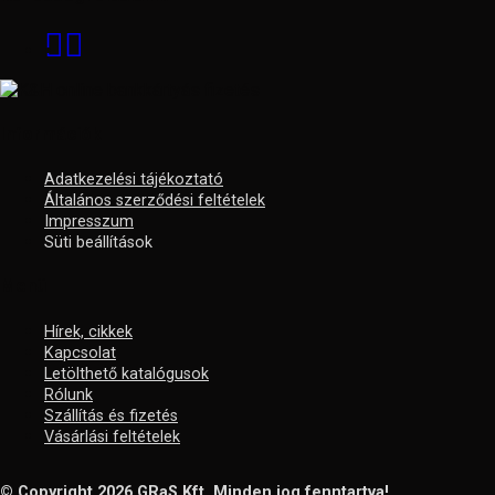
Információk
Adatkezelési tájékoztató
Általános szerződési feltételek
Impresszum
Süti beállítások
Menü
Hírek, cikkek
Kapcsolat
Letölthető katalógusok
Rólunk
Szállítás és fizetés
Vásárlási feltételek
© Copyright 2026
GRaS Kft.
Minden jog fenntartva!