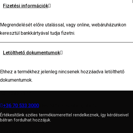
Fizetési információk
Megrendelését előre utalással, vagy online, webáruházunkon
keresztül bankkártyával tudja fizetni.
Letölthető dokumentumok
Ehhez a termékhez jelenleg nincsenek hozzáadva letölthető
dokumentumok.
Kérdése van?
+36 70 533 3000
webshop [kukac] gras.hu
Értékesítőink széles termékismerettel rendelkeznek, így kérdéseivel
bátran fordulhat hozzájuk.
Közösségi oldalaink