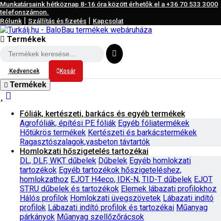
Munkatársaink hétköznap 8-16 óra között érhetők el a
+36 70 533 3000
telefonszámon.
|
|
Rólunk
Szállítás és fizetés
Kapcsolat
Termékek
Kedvencek
Kosár
Termékek
Fóliák, kertészeti, barkács és egyéb termékek
Agrofóliák, építési PE fóliák
Egyéb fóliatermékek
Hőtükrös termékek
Kertészeti és barkácstermékek
Ragasztószalagok,vasbeton távtartók
Homlokzati hőszigetelés tartozékai
DL, DLF, WKT dűbelek
Dűbelek
Egyéb homlokzati
tartozékok
Egyéb tartozékok hőszigeteléshez,
homlokzathoz
EJOT H4eco, IDK-N, TID-T dűbelek
EJOT
STRU dűbelek és tartozékok
Elemek lábazati profilokhoz
Hálós profilok
Homlokzati üvegszövetek
Lábazati indító
profilok
Lábazati indító profilok és tartozékai
Műanyag
párkányok
Műanyag szellőzőrácsok