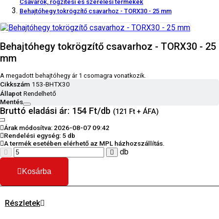
Csavarok, rögzítési és szerelési termékek
Behajtóhegy tokrögzítő csavarhoz - TORX30 - 25 mm
Behajtóhegy tokrögzítő csavarhoz - TORX30 - 25
mm
A megadott behajtóhegy ár 1 csomagra vonatkozik.
Cikkszám
153-BHTX30
Állapot
Rendelhető
Mentés
Bruttó eladási ár: 154
Ft/db
(121 Ft + ÁFA)
Árak módosítva: 2026-08-07 09:42
Rendelési egység:
5 db
A termék esetében elérhető az MPL házhozszállítás.
db
Kosárba
Részletek