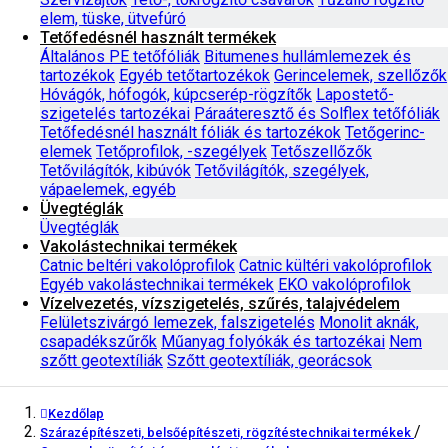
elem, tüske, ütvefúró
Tetőfedésnél használt termékek
Általános PE tetőfóliák
Bitumenes hullámlemezek és
tartozékok
Egyéb tetőtartozékok
Gerincelemek, szellőzők
Hóvágók, hófogók, kúpcserép-rögzítők
Lapostető-
szigetelés tartozékai
Páraáteresztő és Solflex tetőfóliák
Tetőfedésnél használt fóliák és tartozékok
Tetőgerinc-
elemek
Tetőprofilok, -szegélyek
Tetőszellőzők
Tetővilágítók, kibúvók
Tetővilágítók, szegélyek,
vápaelemek, egyéb
Üvegtéglák
Üvegtéglák
Vakolástechnikai termékek
Catnic beltéri vakolóprofilok
Catnic kültéri vakolóprofilok
Egyéb vakolástechnikai termékek
EKO vakolóprofilok
Vízelvezetés, vízszigetelés, szűrés, talajvédelem
Felületszivárgó lemezek, falszigetelés
Monolit aknák,
csapadékszűrők
Műanyag folyókák és tartozékai
Nem
szőtt geotextíliák
Szőtt geotextíliák, georácsok
Kezdőlap
/
Szárazépítészeti, belsőépítészeti, rögzítéstechnikai termékek