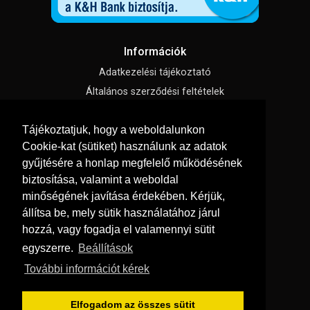
Információk
Adatkezelési tájékoztató
Általános szerződési feltételek
Impresszum
Tájékoztatjuk, hogy a weboldalunkon
Süti beállítások
Cookie-kat (sütiket) használunk az adatok
gyűjtésére a honlap megfelelő működésének
Menü
biztosítása, valamint a weboldal
Hírek, cikkek
minőségének javítása érdekében. Kérjük,
állítsa be, mely sütik használatához járul
Kapcsolat
hozzá, vagy fogadja el valamennyi sütit
Letölthető katalógusok
egyszerre.
Beállítások
Rólunk
További információt kérek
Szállítás és fizetés
Vásárlási feltételek
Elfogadom az összes sütit