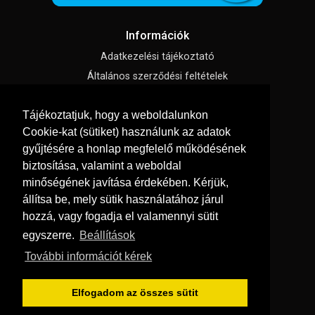
Információk
Adatkezelési tájékoztató
Általános szerződési feltételek
Impresszum
Tájékoztatjuk, hogy a weboldalunkon
Süti beállítások
Cookie-kat (sütiket) használunk az adatok
gyűjtésére a honlap megfelelő működésének
Menü
biztosítása, valamint a weboldal
Hírek, cikkek
minőségének javítása érdekében. Kérjük,
állítsa be, mely sütik használatához járul
Kapcsolat
hozzá, vagy fogadja el valamennyi sütit
Letölthető katalógusok
egyszerre.
Beállítások
Rólunk
További információt kérek
Szállítás és fizetés
Vásárlási feltételek
Elfogadom az összes sütit