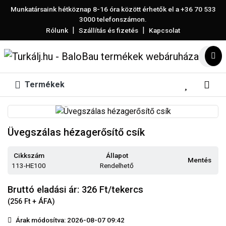
Munkatársaink hétköznap 8-16 óra között érhetők el a
+36 70 533
3000
telefonszámon.
|
|
Rólunk
Szállítás és fizetés
Kapcsolat
Termékek
Üvegszálas hézagerősítő csík
Cikkszám
Állapot
Mentés
113-HE100
Rendelhető
Bruttó eladási ár: 326
Ft/tekercs
(256 Ft + ÁFA)
Árak módosítva: 2026-08-07 09:42