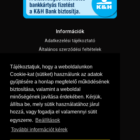
Információk
Adatkezelési tájékoztató
Általános szerződési feltételek
Impresszum
Tájékoztatjuk, hogy a weboldalunkon
Süti beállítások
Cookie-kat (sütiket) használunk az adatok
gyűjtésére a honlap megfelelő működésének
Menü
biztosítása, valamint a weboldal
Hírek, cikkek
minőségének javítása érdekében. Kérjük,
állítsa be, mely sütik használatához járul
Kapcsolat
hozzá, vagy fogadja el valamennyi sütit
Letölthető katalógusok
egyszerre.
Beállítások
Rólunk
További információt kérek
Szállítás és fizetés
Vásárlási feltételek