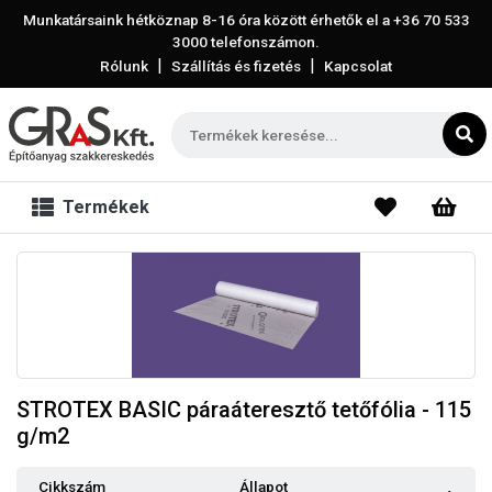
Munkatársaink hétköznap 8-16 óra között érhetők el a
+36 70 533
3000
telefonszámon.
|
|
Rólunk
Szállítás és fizetés
Kapcsolat
Termékek
STROTEX BASIC páraáteresztő tetőfólia - 115
g/m2
Cikkszám
Állapot