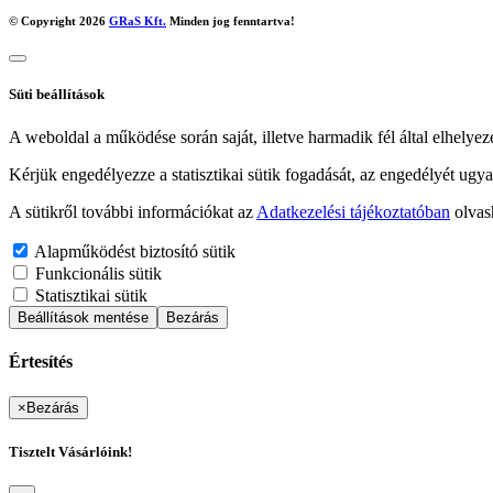
© Copyright 2026
GRaS Kft.
Minden jog fenntartva!
Süti beállítások
A weboldal a működése során saját, illetve harmadik fél által elhelyez
Kérjük engedélyezze a statisztikai sütik fogadását, az engedélyét ugya
A sütikről további információkat az
Adatkezelési tájékoztatóban
olvas
Alapműködést biztosító sütik
Funkcionális sütik
Statisztikai sütik
Beállítások mentése
Bezárás
Értesítés
×
Bezárás
Tisztelt Vásárlóink!