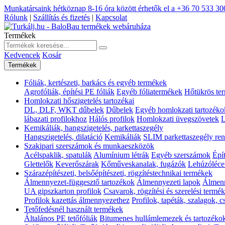
Munkatársaink hétköznap 8-16 óra között érhetők el a
+36 70 533 30
Rólunk
|
Szállítás és fizetés
|
Kapcsolat
Termékek
Kedvencek
Kosár
Termékek
Fóliák, kertészeti, barkács és egyéb termékek
Agrofóliák, építési PE fóliák
Egyéb fóliatermékek
Hőtükrös te
Homlokzati hőszigetelés tartozékai
DL, DLF, WKT dűbelek
Dűbelek
Egyéb homlokzati tartozéko
lábazati profilokhoz
Hálós profilok
Homlokzati üvegszövetek
L
Kemikáliák, hangszigetelés, parkettaszegély
Hangszigetelés, dilatáció
Kemikáliák
SLIM parkettaszegély ren
Szakipari szerszámok és munkaeszközök
Acélspaklik, spatulák
Alumínium létrák
Egyéb szerszámok
Épí
Glettelők
Keverőszárak
Kőműveskanalak, fugázók
Lehúzóléce
Szárazépítészeti, belsőépítészeti, rögzítéstechnikai termékek
Álmennyezet-függesztő tartozékok
Álmennyezeti lapok
Álmenn
UA gipszkarton profilok
Csavarok, rögzítési és szerelési termé
Profilok kazettás álmennyezethez
Profilok, tapéták, szalagok, 
Tetőfedésnél használt termékek
Általános PE tetőfóliák
Bitumenes hullámlemezek és tartozéko