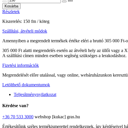
Kosárba
Részletek
Kiszerelés: 150 fm / köteg
Szállítási, átvételi módok
Amennyiben a megrendelt termékek értéke eléri a bruttó 305 000 Ft-ot
305 000 Ft alatti megrendelés esetén az átvételi hely az üllői vagy a 
A szállítási címen minden esetben segítség szükséges a lerakodáshoz.
Fizetési információk
Megrendelését előre utalással, vagy online, webáruházunkon keresztül 
Letölthető dokumentumok
Teljesítménynyilatkozat
Kérdése van?
+36 70 533 3000
webshop [kukac] gras.hu
Értékesítőink széles termékismerettel rendelkeznek, így kérdéseivel b