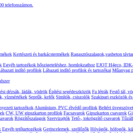
00
telefonszámon.
rmékek
Kertészeti és barkácstermékek
Ragasztószalagok,vasbeton távta
k
Egyéb tartozékok hőszigeteléshez, homlokzathoz
EJOT H4eco, IDK-
ábazati indító profilok
Lábazati indító profilok és tartozékai
Műanyag p
dszer
tési dézsák, ládák, vödrök
Építési segédeszközök
Fa létrák
Festő tál, v
k, vízmértékek
Seprűk, kefék
Simítók, csiszolók
Szakipari eszközök é
yezeti tartozékok
Alumínium, PVC élvédő profilok
Beltéri üvegszövet
kek
CW, UW gipszkarton profilok
Facsavarok
Gipszkarton csavarok
Gi
csavarok
Rögzítőszalagok
Szervizajtók
Tető-, tokrögzítő csavarok
Tűzáll
k
Egyéb tetőtartozékok
Gerincelemek, szellőzők
Hóvágók, hófogók, kú