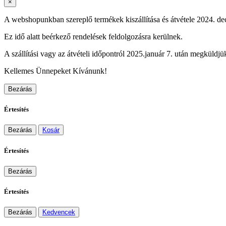
×
A webshopunkban szereplő termékek kiszállítása és átvétele 2024. dec
Ez idő alatt beérkező rendelések feldolgozásra kerülnek.
A szállítási vagy az átvételi időpontról 2025.január 7. után megküldjük
Kellemes Ünnepeket Kívánunk!
Bezárás
Értesítés
Bezárás
Kosár
Értesítés
Bezárás
Értesítés
Bezárás
Kedvencek