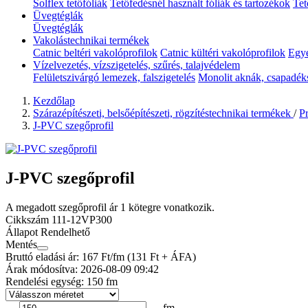
Solflex tetőfóliák
Tetőfedésnél használt fóliák és tartozékok
Tet
Üvegtéglák
Üvegtéglák
Vakolástechnikai termékek
Catnic beltéri vakolóprofilok
Catnic kültéri vakolóprofilok
Egyé
Vízelvezetés, vízszigetelés, szűrés, talajvédelem
Felületszivárgó lemezek, falszigetelés
Monolit aknák, csapadék
Kezdőlap
Szárazépítészeti, belsőépítészeti, rögzítéstechnikai termékek
/
Pr
J-PVC szegőprofil
J-PVC szegőprofil
A megadott szegőprofil ár 1 kötegre vonatkozik.
Cikkszám
111-12VP300
Állapot
Rendelhető
Mentés
Bruttó eladási ár: 167
Ft/fm
(131 Ft + ÁFA)
Árak módosítva: 2026-08-09 09:42
Rendelési egység:
150 fm
fm