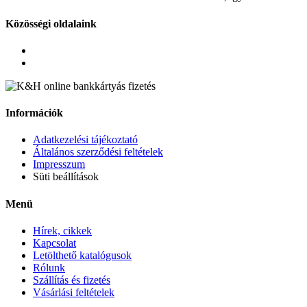
Közösségi oldalaink
Információk
Adatkezelési tájékoztató
Általános szerződési feltételek
Impresszum
Süti beállítások
Menü
Hírek, cikkek
Kapcsolat
Letölthető katalógusok
Rólunk
Szállítás és fizetés
Vásárlási feltételek