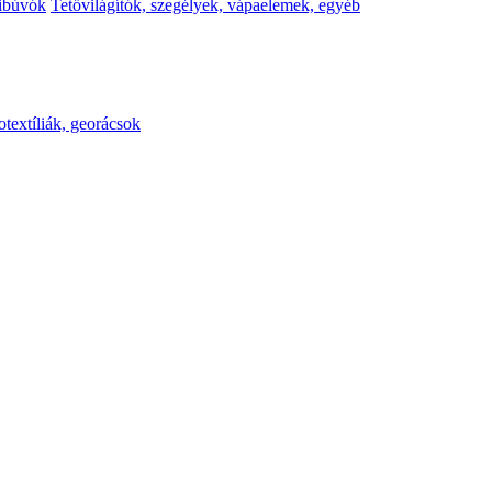
kibúvók
Tetővilágítók, szegélyek, vápaelemek, egyéb
otextíliák, georácsok