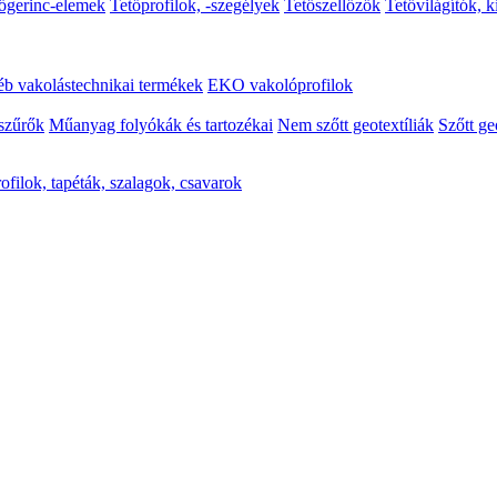
őgerinc-elemek
Tetőprofilok, -szegélyek
Tetőszellőzők
Tetővilágítók, 
b vakolástechnikai termékek
EKO vakolóprofilok
szűrők
Műanyag folyókák és tartozékai
Nem szőtt geotextíliák
Szőtt ge
ofilok, tapéták, szalagok, csavarok