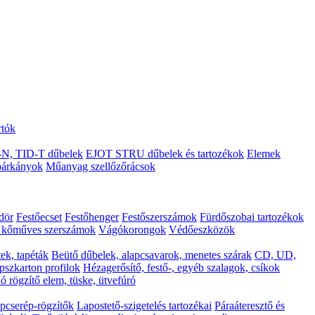
rtók
N, TID-T dűbelek
EJOT STRU dűbelek és tartozékok
Elemek
árkányok
Műanyag szellőzőrácsok
ödör
Festőecset
Festőhenger
Festőszerszámok
Fürdőszobai tartozékok
s kőműves szerszámok
Vágókorongok
Védőeszközök
ek, tapéták
Beütő dűbelek, alapcsavarok, menetes szárak
CD, UD,
pszkarton profilok
Hézagerősítő, festő-, egyéb szalagok, csíkok
ó rögzítő elem, tüske, ütvefúró
pcserép-rögzítők
Lapostető-szigetelés tartozékai
Páraáteresztő és