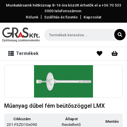
Munkatársaink hétköznap 8-16 óra között érhetők el a
+36 70 533
3000
telefonszámon.
|
|
Rólunk
Szállítás és fizetés
Kapcsolat
Termékek
Műanyag dűbel fém beütőszöggel LMX
Cikkszám
Állapot
Mentés
231-FSZD10x090
Rendelhető