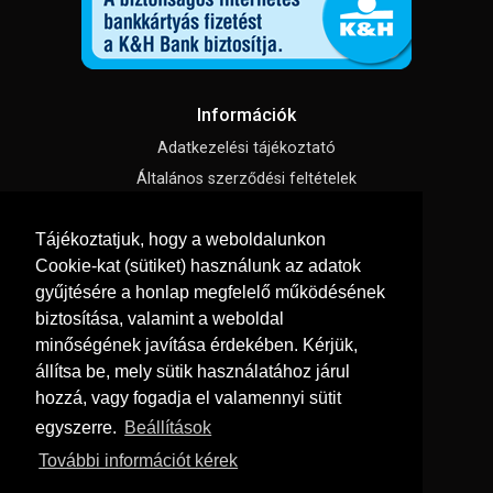
Információk
Adatkezelési tájékoztató
Általános szerződési feltételek
Impresszum
Tájékoztatjuk, hogy a weboldalunkon
Süti beállítások
Cookie-kat (sütiket) használunk az adatok
gyűjtésére a honlap megfelelő működésének
Menü
biztosítása, valamint a weboldal
Hírek, cikkek
minőségének javítása érdekében. Kérjük,
állítsa be, mely sütik használatához járul
Kapcsolat
hozzá, vagy fogadja el valamennyi sütit
Letölthető katalógusok
egyszerre.
Beállítások
Rólunk
További információt kérek
Szállítás és fizetés