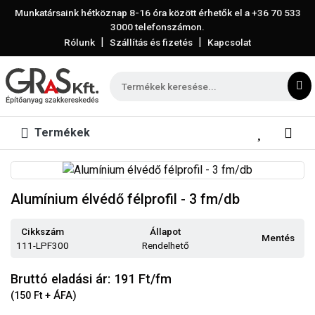
Munkatársaink hétköznap 8-16 óra között érhetők el a
+36 70 533
3000
telefonszámon.
|
|
Rólunk
Szállítás és fizetés
Kapcsolat
Termékek
Alumínium élvédő félprofil - 3 fm/db
Cikkszám
Állapot
Mentés
111-LPF300
Rendelhető
Bruttó eladási ár: 191
Ft/fm
(150 Ft + ÁFA)