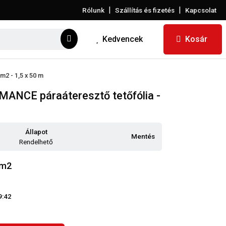
|
|
Rólunk
Szállítás és fizetés
Kapcsolat
Kedvencek
Kosár
2 - 1,5 x 50 m
NCE páraáteresztő tetőfólia -
Állapot
Mentés
Rendelhető
/m2
9:42