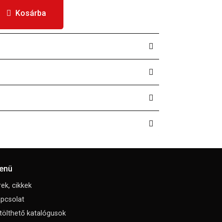
Kosárba
enü
rek, cikkek
pcsolat
tölthető katalógusok