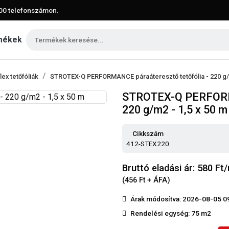
00
telefonszámon.
mékek
ex tetőfóliák
STROTEX-Q PERFORMANCE páraáteresztő tetőfólia - 220 g/m
STROTEX-Q PERFORMA
220 g/m2 - 1,5 x 50 m
Cikkszám
412-STEX220
Bruttó eladási ár: 580
Ft
(456 Ft + ÁFA)
Árak módosítva: 2026-08-05 0
Rendelési egység:
75 m2