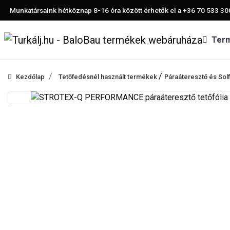
Munkatársaink hétköznap 8-16 óra között érhetők el a
+36 70 533 30
Ter
/
Kezdőlap
Tetőfedésnél használt termékek
Páraáteresztő és Solfl