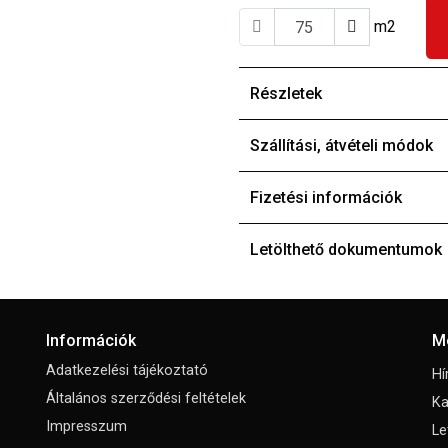
m2
Részletek
Szállítási, átvételi módok
Fizetési információk
Letölthető dokumentumok
Információk
M
Adatkezelési tájékoztató
Hí
Általános szerződési feltételek
Ka
Impresszum
Le