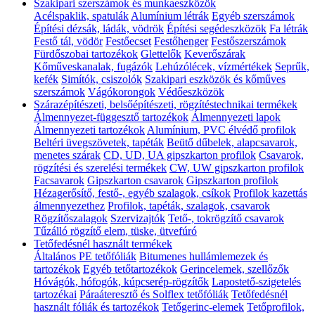
Szakipari szerszámok és munkaeszközök
Acélspaklik, spatulák
Alumínium létrák
Egyéb szerszámok
Építési dézsák, ládák, vödrök
Építési segédeszközök
Fa létrák
Festő tál, vödör
Festőecset
Festőhenger
Festőszerszámok
Fürdőszobai tartozékok
Glettelők
Keverőszárak
Kőműveskanalak, fugázók
Lehúzólécek, vízmértékek
Seprűk,
kefék
Simítók, csiszolók
Szakipari eszközök és kőműves
szerszámok
Vágókorongok
Védőeszközök
Szárazépítészeti, belsőépítészeti, rögzítéstechnikai termékek
Álmennyezet-függesztő tartozékok
Álmennyezeti lapok
Álmennyezeti tartozékok
Alumínium, PVC élvédő profilok
Beltéri üvegszövetek, tapéták
Beütő dűbelek, alapcsavarok,
menetes szárak
CD, UD, UA gipszkarton profilok
Csavarok,
rögzítési és szerelési termékek
CW, UW gipszkarton profilok
Facsavarok
Gipszkarton csavarok
Gipszkarton profilok
Hézagerősítő, festő-, egyéb szalagok, csíkok
Profilok kazettás
álmennyezethez
Profilok, tapéták, szalagok, csavarok
Rögzítőszalagok
Szervizajtók
Tető-, tokrögzítő csavarok
Tűzálló rögzítő elem, tüske, ütvefúró
Tetőfedésnél használt termékek
Általános PE tetőfóliák
Bitumenes hullámlemezek és
tartozékok
Egyéb tetőtartozékok
Gerincelemek, szellőzők
Hóvágók, hófogók, kúpcserép-rögzítők
Lapostető-szigetelés
tartozékai
Páraáteresztő és Solflex tetőfóliák
Tetőfedésnél
használt fóliák és tartozékok
Tetőgerinc-elemek
Tetőprofilok,