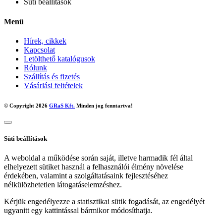
Süti beállítások
Menü
Hírek, cikkek
Kapcsolat
Letölthető katalógusok
Rólunk
Szállítás és fizetés
Vásárlási feltételek
© Copyright 2026
GRaS Kft.
Minden jog fenntartva!
Süti beállítások
A weboldal a működése során saját, illetve harmadik fél által
elhelyezett sütiket használ a felhasználói élmény növelése
érdekében, valamint a szolgáltatásaink fejlesztéséhez
nélkülözhetetlen látogatáselemzéshez.
Kérjük engedélyezze a statisztikai sütik fogadását, az engedélyét
ugyanitt egy kattintással bármikor módosíthatja.