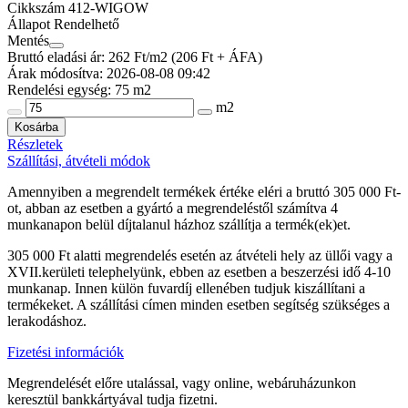
Cikkszám
412-WIGOW
Állapot
Rendelhető
Mentés
Bruttó eladási ár: 262
Ft/m2
(206 Ft + ÁFA)
Árak módosítva: 2026-08-08 09:42
Rendelési egység:
75 m2
m2
Kosárba
Részletek
Szállítási, átvételi módok
Amennyiben a megrendelt termékek értéke eléri a bruttó 305 000 Ft-
ot, abban az esetben a gyártó a megrendeléstől számítva 4
munkanapon belül díjtalanul házhoz szállítja a termék(ek)et.
305 000 Ft alatti megrendelés esetén az átvételi hely az üllői vagy a
XVII.kerületi telephelyünk, ebben az esetben a beszerzési idő 4-10
munkanap. Innen külön fuvardíj ellenében tudjuk kiszállítani a
termékeket. A szállítási címen minden esetben segítség szükséges a
lerakodáshoz.
Fizetési információk
Megrendelését előre utalással, vagy online, webáruházunkon
keresztül bankkártyával tudja fizetni.