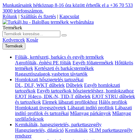
Munkatársaink hétköznap 8-16 óra között érhetők el a
+36 70 533
3000
telefonszámon.
Rólunk
|
Szállítás és fizetés
|
Kapcsolat
Termékek
Kedvencek
Kosár
Termékek
Fóliák, kertészeti, barkács és egyéb termékek
Agrofóliák, építési PE fóliák
Egyéb fóliatermékek
Hőtükrös
termékek
Kertészeti és barkácstermékek
Ragasztószalagok,vasbeton távtartók
Homlokzati hőszigetelés tartozékai
DL, DLF, WKT dűbelek
Dűbelek
Egyéb homlokzati
tartozékok
Egyéb tartozékok hőszigeteléshez, homlokzathoz
EJOT H4eco, IDK-N, TID-T dűbelek
EJOT STRU dűbelek
és tartozékok
Elemek lábazati profilokhoz
Hálós profilok
Homlokzati üvegszövetek
Lábazati indító profilok
Lábazati
indító profilok és tartozékai
Műanyag párkányok
Műanyag
szellőzőrácsok
Kemikáliák, hangszigetelés, parkettaszegély
Hangszigetelés, dilatáció
Kemikáliák
SLIM parkettaszegély
rendszer