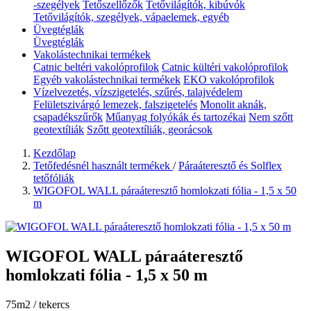
-szegélyek
Tetőszellőzők
Tetővilágítók, kibúvók
Tetővilágítók, szegélyek, vápaelemek, egyéb
Üvegtéglák
Üvegtéglák
Vakolástechnikai termékek
Catnic beltéri vakolóprofilok
Catnic kültéri vakolóprofilok
Egyéb vakolástechnikai termékek
EKO vakolóprofilok
Vízelvezetés, vízszigetelés, szűrés, talajvédelem
Felületszivárgó lemezek, falszigetelés
Monolit aknák,
csapadékszűrők
Műanyag folyókák és tartozékai
Nem szőtt
geotextíliák
Szőtt geotextíliák, georácsok
Kezdőlap
Tetőfedésnél használt termékek
/
Páraáteresztő és Solflex
tetőfóliák
WIGOFOL WALL páraáteresztő homlokzati fólia - 1,5 x 50
m
WIGOFOL WALL páraáteresztő
homlokzati fólia - 1,5 x 50 m
75m2 / tekercs