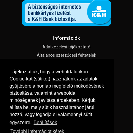
Információk
Adatkezelési tájékoztató
Általános szerződési feltételek
Impresszum
Tájékoztatjuk, hogy a weboldalunkon
Süti beállítások
Cookie-kat (sütiket) használunk az adatok
gyűjtésére a honlap megfelelő működésének
Menü
biztosítása, valamint a weboldal
Hírek, cikkek
minőségének javítása érdekében. Kérjük,
állítsa be, mely sütik használatához járul
Kapcsolat
hozzá, vagy fogadja el valamennyi sütit
Letölthető katalógusok
egyszerre.
Beállítások
Rólunk
További információt kérek
Szállítás és fizetés