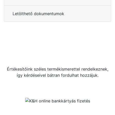
Letölthető dokumentumok
Kérdése van?
+36 70 533 3000
webshop [kukac] gras.hu
Értékesítőink széles termékismerettel rendelkeznek,
így kérdéseivel bátran fordulhat hozzájuk.
Közösségi oldalaink