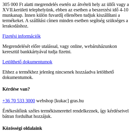
305 000 Ft alatti megrendelés esetén az átvételi hely az üllői vagy a
XVII.kerületi telephelyünk, ebben az esetben a beszerzési idő 4-10
munkanap. Innen külön fuvardíj ellenében tudjuk kiszállítani a
termékeket. A szállítási címen minden esetben segítség szükséges a
lerakodáshoz.
Fizetési információk
Megrendelését előre utalással, vagy online, webáruházunkon
keresztül bankkártyával tudja fizetni.
Letölthető dokumentumok
Ehhez a termékhez jelenleg nincsenek hozzáadva letölthető
dokumentumok.
Kérdése van?
+36 70 533 3000
webshop [kukac] gras.hu
Értékesítőink széles termékismerettel rendelkeznek, így kérdéseivel
bátran fordulhat hozzájuk.
Közösségi oldalaink