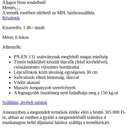
Állapot
Nem rendelhető
Mentés
A termék esetében elérhető az MPL házhozszállítás.
Részletek
Kiszerelés: 1 db / darab
Méret: 6 fokos
Jellemzők:
PN-EN 131 szabványnak megfelelő magas minőség
Tömör bükkfából készült lépcsők (felső kivételével),
csúszásmentes vízszintes bordázattal
Lépcsőfokok közti távolság egységesen 30 cm
Szétcsúszás elleni biztonság: lánccal
Vödör akasztó
Masszív horganyzott szerelvények
A legnagyobb össztömeg nem haladhatja meg a 150 kg-ot
Szállítási, átvételi módok
Amennyiben a megrendelt termékek értéke eléri a bruttó 305 000 Ft-
ot, abban az esetben a gyártó a megrendeléstől számítva 4
munkanapon belül díjtalanul házhoz szállítja a termék(ek)et.