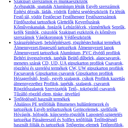
Szakipari szerszámok és munkaeszközök
Acélspaklik, spatulák
Alumínium létrák
Egyéb szerszámok
Építési dézsák, ládák, vödrök
Építési segédeszközök
Fa létrák
Festő tál, vödör
Festőecset
Festőhenger
Festőszerszámok
Fürdőszobai tartozékok
Glettelők
Keverőszárak
Kőműveskanalak, fugázók
Lehúzólécek, vízmértékek
Seprűk,
kefék
Simítók, csiszolók
Szakipari eszközök és kőműves
szerszámok
Vágókorongok
Védőeszközök
Szárazépítészeti, belsőépítészeti, rögzítéstechnikai termékek
Álmennyezet-függesztő tartozékok
Álmennyezeti lapok
Álmennyezeti tartozékok
Alumínium, PVC élvédő profilok
Beltéri üvegszövetek, tapéták
Beütő dűbelek, alapcsavarok,
menetes szárak
CD, UD, UA gipszkarton profilok
Csavarok,
rögzítési és szerelési termékek
CW, UW gipszkarton profilok
Facsavarok
Gipszkarton csavarok
Gipszkarton profilok
Hézagerősítő, festő-, egyéb szalagok, csíkok
Profilok kazettás
álmennyezethez
Profilok, tapéták, szalagok, csavarok
Rögzítőszalagok
Szervizajtók
Tető-, tokrögzítő csavarok
Tűzálló rögzítő elem, tüske, ütvefúró
Tetőfedésnél használt termékek
Általános PE tetőfóliák
Bitumenes hullámlemezek és
tartozékok
Egyéb tetőtartozékok
Gerincelemek, szellőzők
Hóvágók, hófogók, kúpcserép-rögzítők
Lapostető-szigetelés
tartozékai
Páraáteresztő és Solflex tetőfóliák
Tetőfedésnél
használt fóliák és tartozékok
Tetőgerinc-elemek
Tetőprofilok,