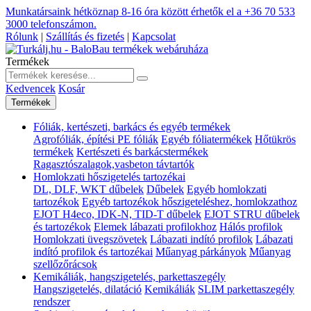
Munkatársaink hétköznap 8-16 óra között érhetők el a
+36 70 533
3000
telefonszámon.
Rólunk
|
Szállítás és fizetés
|
Kapcsolat
Termékek
Kedvencek
Kosár
Termékek
Fóliák, kertészeti, barkács és egyéb termékek
Agrofóliák, építési PE fóliák
Egyéb fóliatermékek
Hőtükrös
termékek
Kertészeti és barkácstermékek
Ragasztószalagok,vasbeton távtartók
Homlokzati hőszigetelés tartozékai
DL, DLF, WKT dűbelek
Dűbelek
Egyéb homlokzati
tartozékok
Egyéb tartozékok hőszigeteléshez, homlokzathoz
EJOT H4eco, IDK-N, TID-T dűbelek
EJOT STRU dűbelek
és tartozékok
Elemek lábazati profilokhoz
Hálós profilok
Homlokzati üvegszövetek
Lábazati indító profilok
Lábazati
indító profilok és tartozékai
Műanyag párkányok
Műanyag
szellőzőrácsok
Kemikáliák, hangszigetelés, parkettaszegély
Hangszigetelés, dilatáció
Kemikáliák
SLIM parkettaszegély
rendszer