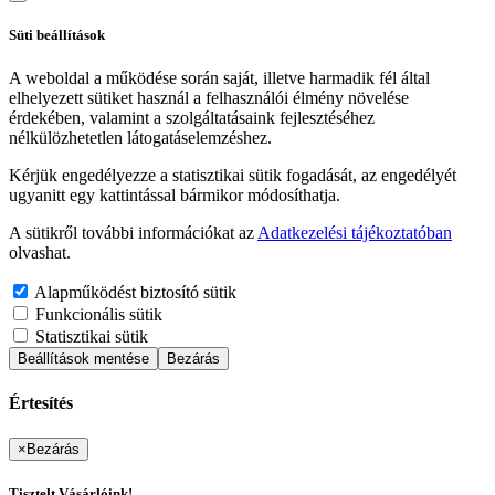
Süti beállítások
A weboldal a működése során saját, illetve harmadik fél által
elhelyezett sütiket használ a felhasználói élmény növelése
érdekében, valamint a szolgáltatásaink fejlesztéséhez
nélkülözhetetlen látogatáselemzéshez.
Kérjük engedélyezze a statisztikai sütik fogadását, az engedélyét
ugyanitt egy kattintással bármikor módosíthatja.
A sütikről további információkat az
Adatkezelési tájékoztatóban
olvashat.
Alapműködést biztosító sütik
Funkcionális sütik
Statisztikai sütik
Beállítások mentése
Bezárás
Értesítés
×
Bezárás
Tisztelt Vásárlóink!