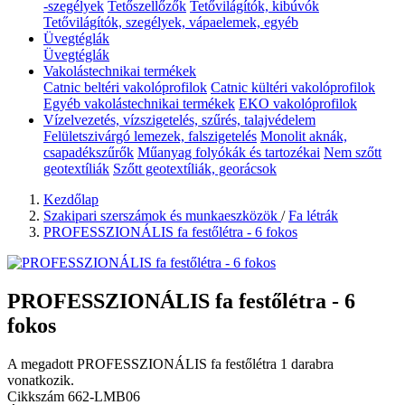
-szegélyek
Tetőszellőzők
Tetővilágítók, kibúvók
Tetővilágítók, szegélyek, vápaelemek, egyéb
Üvegtéglák
Üvegtéglák
Vakolástechnikai termékek
Catnic beltéri vakolóprofilok
Catnic kültéri vakolóprofilok
Egyéb vakolástechnikai termékek
EKO vakolóprofilok
Vízelvezetés, vízszigetelés, szűrés, talajvédelem
Felületszivárgó lemezek, falszigetelés
Monolit aknák,
csapadékszűrők
Műanyag folyókák és tartozékai
Nem szőtt
geotextíliák
Szőtt geotextíliák, georácsok
Kezdőlap
Szakipari szerszámok és munkaeszközök
/
Fa létrák
PROFESSZIONÁLIS fa festőlétra - 6 fokos
PROFESSZIONÁLIS fa festőlétra - 6
fokos
A megadott PROFESSZIONÁLIS fa festőlétra 1 darabra
vonatkozik.
Cikkszám
662-LMB06