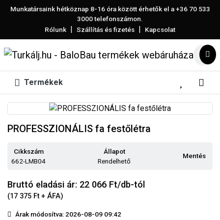
Munkatársaink hétköznap 8-16 óra között érhetők el a
+36 70 533
3000
telefonszámon.
|
|
Rólunk
Szállítás és fizetés
Kapcsolat
Termékek
PROFESSZIONÁLIS fa festőlétra
Cikkszám
Állapot
Mentés
662-LMB04
Rendelhető
Bruttó eladási ár: 22 066
Ft/db-tól
(17 375 Ft + ÁFA)
Árak módosítva: 2026-08-09 09:42