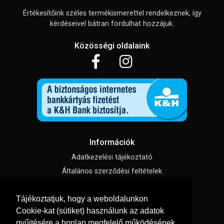
Értékesítőink széles termékismerettel rendelkeznek, így
kérdéseivel bátran fordulhat hozzájuk.
Közösségi oldalaink
Információk
Adatkezelési tájékoztató
Általános szerződési feltételek
Impresszum
Tájékoztatjuk, hogy a weboldalunkon
Süti beállítások
Cookie-kat (sütiket) használunk az adatok
gyűjtésére a honlap megfelelő működésének