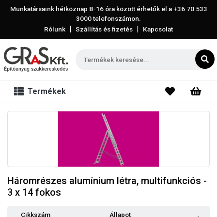
Munkatársaink hétköznap 8-16 óra között érhetők el a
+36 70 533
3000
telefonszámon.
|
|
Rólunk
Szállítás és fizetés
Kapcsolat
Termékek
Háromrészes alumínium létra, multifunkciós -
3 x 14 fokos
Cikkszám
Állapot