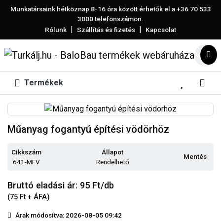
Munkatársaink hétköznap 8-16 óra között érhetők el a
+36 70 533
3000
telefonszámon.
|
|
Rólunk
Szállítás és fizetés
Kapcsolat
Termékek
Műanyag fogantyú építési vödörhöz
Cikkszám
Állapot
Mentés
641-MFV
Rendelhető
Bruttó eladási ár: 95
Ft/db
(75 Ft + ÁFA)
Árak módosítva: 2026-08-05 09:42