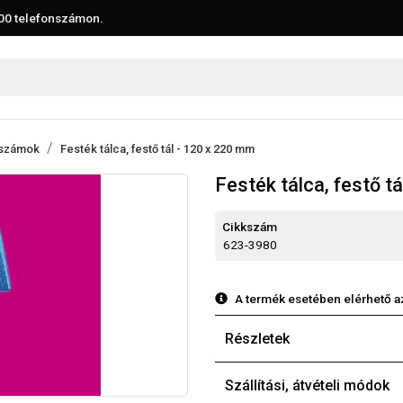
00
telefonszámon.
rszámok
Festék tálca, festő tál - 120 x 220 mm
Festék tálca, festő t
Cikkszám
623-3980
A termék esetében elérhető a
Részletek
Szállítási, átvételi módok