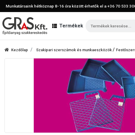
Munkatársaink hétköznap 8-16 óra között érhetők el a
+36 70 533 30
Termékek
/
Kezdőlap
Szakipari szerszámok és munkaeszközök
Festősze