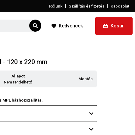
|
|
Rólunk
Szállítás és fizetés
Kapcsolat
Kedvencek
Kosár
ál - 120 x 220 mm
Állapot
Mentés
Nem rendelhető
z MPL házhozszállítás.