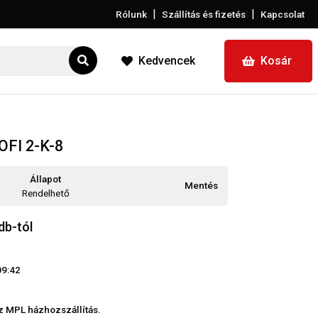
|
|
Rólunk
Szállítás és fizetés
Kapcsolat
Kedvencek
Kosár
OFI 2-K-8
Állapot
Mentés
Rendelhető
db-tól
09:42
z MPL házhozszállítás.