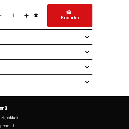
db
Kosárba
enü
rek, cikkek
pcsolat