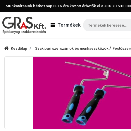
Munkatársaink hétköznap 8-16 óra között érhetők el a
+36 70 533 30
Termékek
/
Kezdőlap
Szakipari szerszámok és munkaeszközök
Festősze