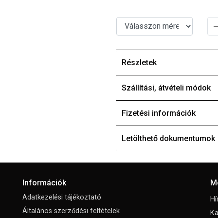
Részletek
Szállítási, átvételi módok
Fizetési információk
Letölthető dokumentumok
Információk
M
Adatkezelési tájékoztató
Hí
Általános szerződési feltételek
Ka