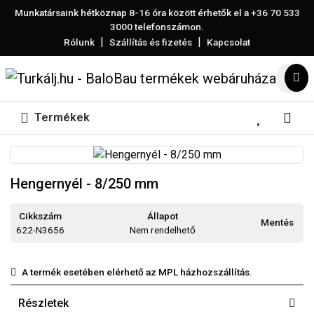
Munkatársaink hétköznap 8-16 óra között érhetők el a
+36 70 533
3000
telefonszámon.
|
|
Rólunk
Szállítás és fizetés
Kapcsolat
Termékek
Hengernyél - 8/250 mm
Cikkszám
Állapot
Mentés
622-N3656
Nem rendelhető
A termék esetében elérhető az MPL házhozszállítás.
Részletek