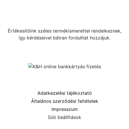
+36 70 533 3000
webshop [kukac] gras.hu
Értékesítőink széles termékismerettel rendelkeznek,
így kérdéseivel bátran fordulhat hozzájuk.
Közösségi oldalaink
Információk
Adatkezelési tájékoztató
Általános szerződési feltételek
Impresszum
Süti beállítások