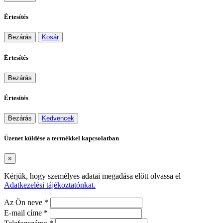
Értesítés
Bezárás
Kosár
Értesítés
Bezárás
Értesítés
Bezárás
Kedvencek
Üzenet küldése a termékkel kapcsolatban
×
Kérjük, hogy személyes adatai megadása előtt olvassa el
Adatkezelési tájékoztatónkat.
Az Ön neve *
E-mail címe *