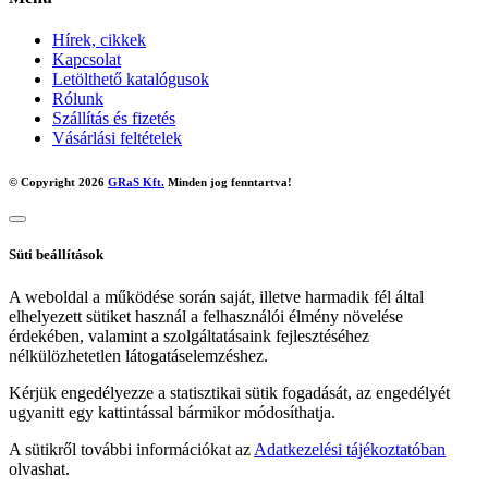
Hírek, cikkek
Kapcsolat
Letölthető katalógusok
Rólunk
Szállítás és fizetés
Vásárlási feltételek
© Copyright 2026
GRaS Kft.
Minden jog fenntartva!
Süti beállítások
A weboldal a működése során saját, illetve harmadik fél által
elhelyezett sütiket használ a felhasználói élmény növelése
érdekében, valamint a szolgáltatásaink fejlesztéséhez
nélkülözhetetlen látogatáselemzéshez.
Kérjük engedélyezze a statisztikai sütik fogadását, az engedélyét
ugyanitt egy kattintással bármikor módosíthatja.
A sütikről további információkat az
Adatkezelési tájékoztatóban
olvashat.