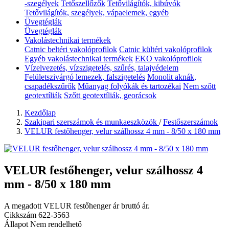
-szegélyek
Tetőszellőzők
Tetővilágítók, kibúvók
Tetővilágítók, szegélyek, vápaelemek, egyéb
Üvegtéglák
Üvegtéglák
Vakolástechnikai termékek
Catnic beltéri vakolóprofilok
Catnic kültéri vakolóprofilok
Egyéb vakolástechnikai termékek
EKO vakolóprofilok
Vízelvezetés, vízszigetelés, szűrés, talajvédelem
Felületszivárgó lemezek, falszigetelés
Monolit aknák,
csapadékszűrők
Műanyag folyókák és tartozékai
Nem szőtt
geotextíliák
Szőtt geotextíliák, georácsok
Kezdőlap
Szakipari szerszámok és munkaeszközök
/
Festőszerszámok
VELUR festőhenger, velur szálhossz 4 mm - 8/50 x 180 mm
VELUR festőhenger, velur szálhossz 4
mm - 8/50 x 180 mm
A megadott VELUR festőhenger ár bruttó ár.
Cikkszám
622-3563
Állapot
Nem rendelhető