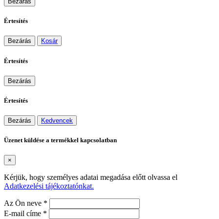
Bezárás
Értesítés
Bezárás
Kosár
Értesítés
Bezárás
Értesítés
Bezárás
Kedvencek
Üzenet küldése a termékkel kapcsolatban
×
Kérjük, hogy személyes adatai megadása előtt olvassa el
Adatkezelési tájékoztatónkat.
Az Ön neve *
E-mail címe *