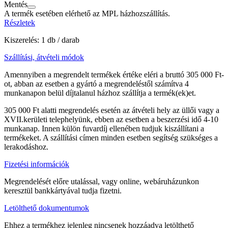
Mentés
A termék esetében elérhető az MPL házhozszállítás.
Részletek
Kiszerelés: 1 db / darab
Szállítási, átvételi módok
Amennyiben a megrendelt termékek értéke eléri a bruttó 305 000 Ft-
ot, abban az esetben a gyártó a megrendeléstől számítva 4
munkanapon belül díjtalanul házhoz szállítja a termék(ek)et.
305 000 Ft alatti megrendelés esetén az átvételi hely az üllői vagy a
XVII.kerületi telephelyünk, ebben az esetben a beszerzési idő 4-10
munkanap. Innen külön fuvardíj ellenében tudjuk kiszállítani a
termékeket. A szállítási címen minden esetben segítség szükséges a
lerakodáshoz.
Fizetési információk
Megrendelését előre utalással, vagy online, webáruházunkon
keresztül bankkártyával tudja fizetni.
Letölthető dokumentumok
Ehhez a termékhez jelenleg nincsenek hozzáadva letölthető