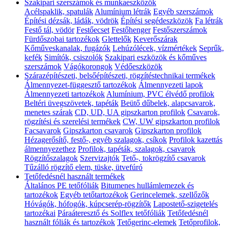
Szakipari szerszámok és munkaeszközök
Acélspaklik, spatulák
Alumínium létrák
Egyéb szerszámok
Építési dézsák, ládák, vödrök
Építési segédeszközök
Fa létrák
Festő tál, vödör
Festőecset
Festőhenger
Festőszerszámok
Fürdőszobai tartozékok
Glettelők
Keverőszárak
Kőműveskanalak, fugázók
Lehúzólécek, vízmértékek
Seprűk,
kefék
Simítók, csiszolók
Szakipari eszközök és kőműves
szerszámok
Vágókorongok
Védőeszközök
Szárazépítészeti, belsőépítészeti, rögzítéstechnikai termékek
Álmennyezet-függesztő tartozékok
Álmennyezeti lapok
Álmennyezeti tartozékok
Alumínium, PVC élvédő profilok
Beltéri üvegszövetek, tapéták
Beütő dűbelek, alapcsavarok,
menetes szárak
CD, UD, UA gipszkarton profilok
Csavarok,
rögzítési és szerelési termékek
CW, UW gipszkarton profilok
Facsavarok
Gipszkarton csavarok
Gipszkarton profilok
Hézagerősítő, festő-, egyéb szalagok, csíkok
Profilok kazettás
álmennyezethez
Profilok, tapéták, szalagok, csavarok
Rögzítőszalagok
Szervizajtók
Tető-, tokrögzítő csavarok
Tűzálló rögzítő elem, tüske, ütvefúró
Tetőfedésnél használt termékek
Általános PE tetőfóliák
Bitumenes hullámlemezek és
tartozékok
Egyéb tetőtartozékok
Gerincelemek, szellőzők
Hóvágók, hófogók, kúpcserép-rögzítők
Lapostető-szigetelés
tartozékai
Páraáteresztő és Solflex tetőfóliák
Tetőfedésnél
használt fóliák és tartozékok
Tetőgerinc-elemek
Tetőprofilok,