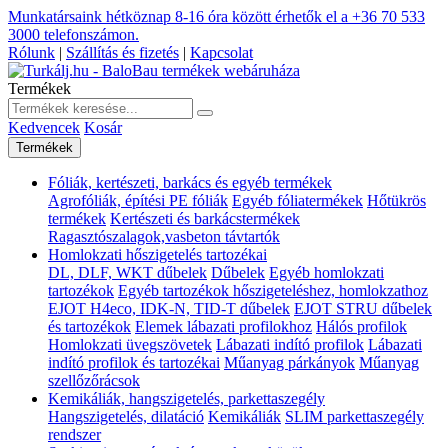
Munkatársaink hétköznap 8-16 óra között érhetők el a
+36 70 533
3000
telefonszámon.
Rólunk
|
Szállítás és fizetés
|
Kapcsolat
Termékek
Kedvencek
Kosár
Termékek
Fóliák, kertészeti, barkács és egyéb termékek
Agrofóliák, építési PE fóliák
Egyéb fóliatermékek
Hőtükrös
termékek
Kertészeti és barkácstermékek
Ragasztószalagok,vasbeton távtartók
Homlokzati hőszigetelés tartozékai
DL, DLF, WKT dűbelek
Dűbelek
Egyéb homlokzati
tartozékok
Egyéb tartozékok hőszigeteléshez, homlokzathoz
EJOT H4eco, IDK-N, TID-T dűbelek
EJOT STRU dűbelek
és tartozékok
Elemek lábazati profilokhoz
Hálós profilok
Homlokzati üvegszövetek
Lábazati indító profilok
Lábazati
indító profilok és tartozékai
Műanyag párkányok
Műanyag
szellőzőrácsok
Kemikáliák, hangszigetelés, parkettaszegély
Hangszigetelés, dilatáció
Kemikáliák
SLIM parkettaszegély
rendszer