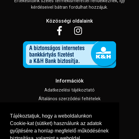
Értékesítőink széles termékismerettel rendelkeznek, így
kérdéseivel bátran fordulhat hozzájuk.
Közösségi oldalaink
Információk
Adatkezelési tájékoztató
Általános szerződési feltételek
Impresszum
Tájékoztatjuk, hogy a weboldalunkon
Süti beállítások
Cookie-kat (sütiket) használunk az adatok
gyűjtésére a honlap megfelelő működésének
Menü
biztosítása, valamint a weboldal