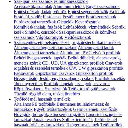
Szakipari szerszámok és munkaeszközök
Acélspaklik, spatulák
Alumínium létrák
Egyéb szerszámok
Építési dézsák, ládák, vödrök
Építési segédeszközök
Fa létrák
Festő tál, vödör
Festőecset
Festőhenger
Festőszerszámok
Fürdőszobai tartozékok
Glettelők
Keverőszárak
Kőműveskanalak, fugázók
Lehúzólécek, vízmértékek
Seprűk,
kefék
Simítók, csiszolók
Szakipari eszközök és kőműves
szerszámok
Vágókorongok
Védőeszközök
Szárazépítészeti, belsőépítészeti, rögzítéstechnikai termékek
Álmennyezet-függesztő tartozékok
Álmennyezeti lapok
Álmennyezeti tartozékok
Alumínium, PVC élvédő profilok
Beltéri üvegszövetek, tapéták
Beütő dűbelek, alapcsavarok,
menetes szárak
CD, UD, UA gipszkarton profilok
Csavarok,
rögzítési és szerelési termékek
CW, UW gipszkarton profilok
Facsavarok
Gipszkarton csavarok
Gipszkarton profilok
Hézagerősítő, festő-, egyéb szalagok, csíkok
Profilok kazettás
álmennyezethez
Profilok, tapéták, szalagok, csavarok
Rögzítőszalagok
Szervizajtók
Tető-, tokrögzítő csavarok
Tűzálló rögzítő elem, tüske, ütvefúró
Tetőfedésnél használt termékek
Általános PE tetőfóliák
Bitumenes hullámlemezek és
tartozékok
Egyéb tetőtartozékok
Gerincelemek, szellőzők
Hóvágók, hófogók, kúpcserép-rögzítők
Lapostető-szigetelés
tartozékai
Páraáteresztő és Solflex tetőfóliák
Tetőfedésnél
használt fóliák és tartozékok
Tetőgerinc-elemek
Tetőprofilok,