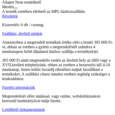
Állapot
Nem rendelhető
Mentés
A termék esetében elérhető az MPL házhozszállítás.
Részletek
Kiszerelés: 6 db / csomag
Szállítási, átvételi módok
Amennyiben a megrendelt termékek értéke eléri a bruttó 305 000 Ft-
ot, abban az esetben a gyártó a megrendeléstől számítva 4
munkanapon belül díjtalanul házhoz szállítja a termék(ek)et.
305 000 Ft alatti megrendelés esetén az átvételi hely az üllői vagy a
XVII.kerületi telephelyünk, ebben az esetben a beszerzési idő 4-10
munkanap. Innen külön fuvardíj ellenében tudjuk kiszállítani a
termékeket. A szállítási címen minden esetben segítség szükséges a
lerakodáshoz.
Fizetési információk
Megrendelését előre utalással, vagy online, webáruházunkon
keresztül bankkártyával tudja fizetni.
Letölthető dokumentumok