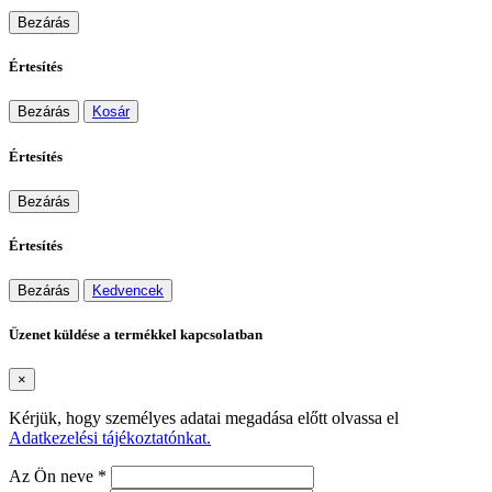
Bezárás
Értesítés
Bezárás
Kosár
Értesítés
Bezárás
Értesítés
Bezárás
Kedvencek
Üzenet küldése a termékkel kapcsolatban
×
Kérjük, hogy személyes adatai megadása előtt olvassa el
Adatkezelési tájékoztatónkat.
Az Ön neve *