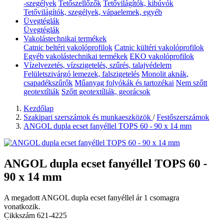
-szegélyek
Tetőszellőzők
Tetővilágítók, kibúvók
Tetővilágítók, szegélyek, vápaelemek, egyéb
Üvegtéglák
Üvegtéglák
Vakolástechnikai termékek
Catnic beltéri vakolóprofilok
Catnic kültéri vakolóprofilok
Egyéb vakolástechnikai termékek
EKO vakolóprofilok
Vízelvezetés, vízszigetelés, szűrés, talajvédelem
Felületszivárgó lemezek, falszigetelés
Monolit aknák,
csapadékszűrők
Műanyag folyókák és tartozékai
Nem szőtt
geotextíliák
Szőtt geotextíliák, georácsok
Kezdőlap
Szakipari szerszámok és munkaeszközök
/
Festőszerszámok
ANGOL dupla ecset fanyéllel TOPS 60 - 90 x 14 mm
ANGOL dupla ecset fanyéllel TOPS 60 -
90 x 14 mm
A megadott ANGOL dupla ecset fanyéllel ár 1 csomagra
vonatkozik.
Cikkszám
621-4225