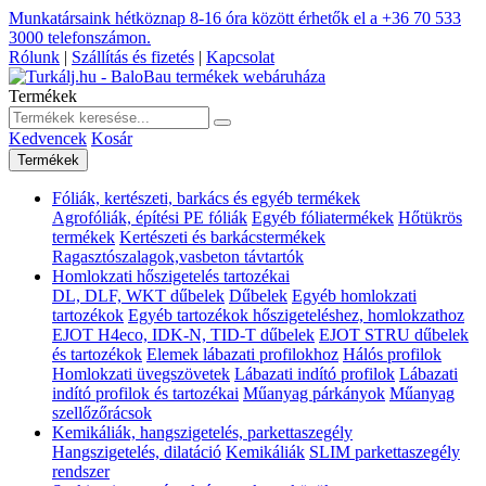
Munkatársaink hétköznap 8-16 óra között érhetők el a
+36 70 533
3000
telefonszámon.
Rólunk
|
Szállítás és fizetés
|
Kapcsolat
Termékek
Kedvencek
Kosár
Termékek
Fóliák, kertészeti, barkács és egyéb termékek
Agrofóliák, építési PE fóliák
Egyéb fóliatermékek
Hőtükrös
termékek
Kertészeti és barkácstermékek
Ragasztószalagok,vasbeton távtartók
Homlokzati hőszigetelés tartozékai
DL, DLF, WKT dűbelek
Dűbelek
Egyéb homlokzati
tartozékok
Egyéb tartozékok hőszigeteléshez, homlokzathoz
EJOT H4eco, IDK-N, TID-T dűbelek
EJOT STRU dűbelek
és tartozékok
Elemek lábazati profilokhoz
Hálós profilok
Homlokzati üvegszövetek
Lábazati indító profilok
Lábazati
indító profilok és tartozékai
Műanyag párkányok
Műanyag
szellőzőrácsok
Kemikáliák, hangszigetelés, parkettaszegély
Hangszigetelés, dilatáció
Kemikáliák
SLIM parkettaszegély
rendszer