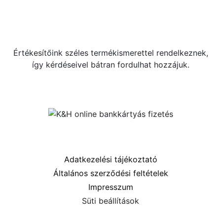
+36 70 533 3000
webshop [kukac] gras.hu
Értékesítőink széles termékismerettel rendelkeznek,
így kérdéseivel bátran fordulhat hozzájuk.
Közösségi oldalaink
Információk
Adatkezelési tájékoztató
Általános szerződési feltételek
Impresszum
Süti beállítások