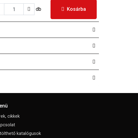
db
Kosárba
enü
rek, cikkek
pcsolat
tölthető katalógusok