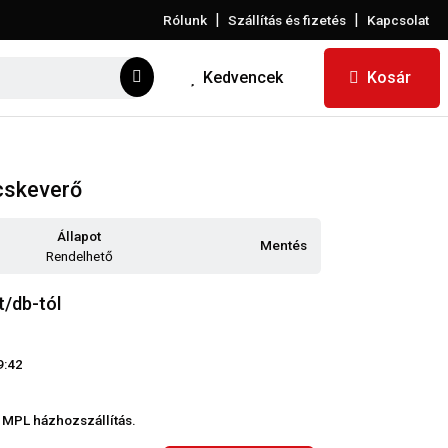
|
|
Rólunk
Szállítás és fizetés
Kapcsolat
Kedvencek
Kosár
cskeverő
Állapot
Mentés
Rendelhető
t/db-tól
9:42
 MPL házhozszállítás.