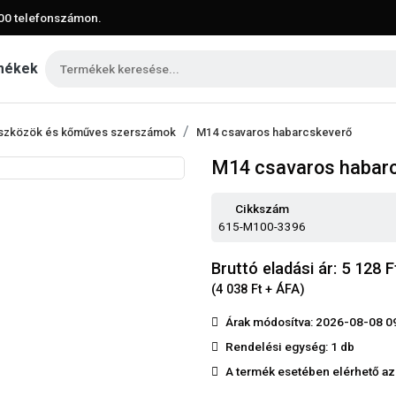
00
telefonszámon.
mékek
eszközök és kőműves szerszámok
M14 csavaros habarcskeverő
M14 csavaros habar
Cikkszám
615-M100-3396
Bruttó eladási ár: 5 128
F
(4 038 Ft + ÁFA)
Árak módosítva: 2026-08-08 0
Rendelési egység:
1 db
A termék esetében elérhető az