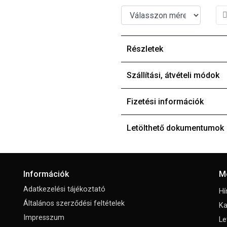
Részletek
Szállítási, átvételi módok
Fizetési információk
Letölthető dokumentumok
Információk
M
Adatkezelési tájékoztató
Hí
Általános szerződési feltételek
Ka
Impresszum
Le