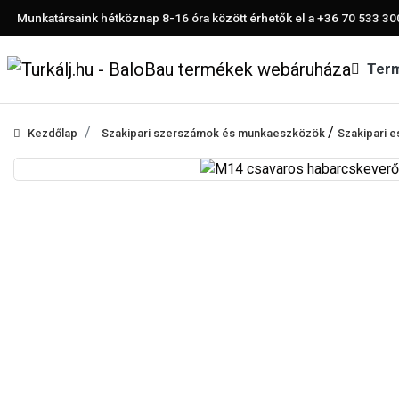
Munkatársaink hétköznap 8-16 óra között érhetők el a
+36 70 533 30
Ter
/
Kezdőlap
Szakipari szerszámok és munkaeszközök
Szakipari 