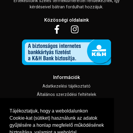
Értékesítőink széles termékismerettel rendelkeznek, így
kérdéseivel bátran fordulhat hozzájuk.
Közösségi oldalaink
Információk
Adatkezelési tájékoztató
Általános szerződési feltételek
Impresszum
Tájékoztatjuk, hogy a weboldalunkon
Süti beállítások
Cookie-kat (sütiket) használunk az adatok
gyűjtésére a honlap megfelelő működésének
Menü
biztosítása, valamint a weboldal