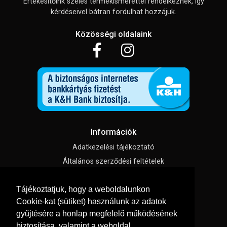
Értékesítőink széles termékismerettel rendelkeznek, így
kérdéseivel bátran fordulhat hozzájuk.
Közösségi oldalaink
Információk
Adatkezelési tájékoztató
Általános szerződési feltételek
Impresszum
Tájékoztatjuk, hogy a weboldalunkon
Süti beállítások
Cookie-kat (sütiket) használunk az adatok
gyűjtésére a honlap megfelelő működésének
Menü
biztosítása, valamint a weboldal