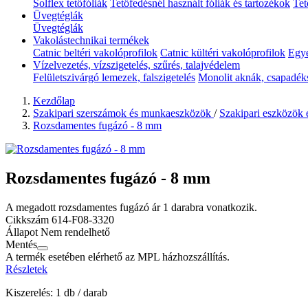
Solflex tetőfóliák
Tetőfedésnél használt fóliák és tartozékok
Tet
Üvegtéglák
Üvegtéglák
Vakolástechnikai termékek
Catnic beltéri vakolóprofilok
Catnic kültéri vakolóprofilok
Egyé
Vízelvezetés, vízszigetelés, szűrés, talajvédelem
Felületszivárgó lemezek, falszigetelés
Monolit aknák, csapadék
Kezdőlap
Szakipari szerszámok és munkaeszközök
/
Szakipari eszközök
Rozsdamentes fugázó - 8 mm
Rozsdamentes fugázó - 8 mm
A megadott rozsdamentes fugázó ár 1 darabra vonatkozik.
Cikkszám
614-F08-3320
Állapot
Nem rendelhető
Mentés
A termék esetében elérhető az MPL házhozszállítás.
Részletek
Kiszerelés: 1 db / darab