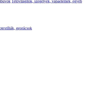
kibúvók
Tetővilágítók, szegélyek, vápaelemek, egyéb
otextíliák, georácsok