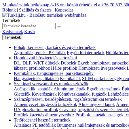
Munkatársaink hétköznap 8-16 óra között érhetők el a
+36 70 533 30
Rólunk
|
Szállítás és fizetés
|
Kapcsolat
Termékek
Kedvencek
Kosár
Termékek
Fóliák, kertészeti, barkács és egyéb termékek
Agrofóliák, építési PE fóliák
Egyéb fóliatermékek
Hőtükrös te
Homlokzati hőszigetelés tartozékai
DL, DLF, WKT dűbelek
Dűbelek
Egyéb homlokzati tartozéko
lábazati profilokhoz
Hálós profilok
Homlokzati üvegszövetek
L
Kemikáliák, hangszigetelés, parkettaszegély
Hangszigetelés, dilatáció
Kemikáliák
SLIM parkettaszegély ren
Szakipari szerszámok és munkaeszközök
Acélspaklik, spatulák
Alumínium létrák
Egyéb szerszámok
Épí
Glettelők
Keverőszárak
Kőműveskanalak, fugázók
Lehúzóléce
Szárazépítészeti, belsőépítészeti, rögzítéstechnikai termékek
Álmennyezet-függesztő tartozékok
Álmennyezeti lapok
Álmenn
UA gipszkarton profilok
Csavarok, rögzítési és szerelési termé
Profilok kazettás álmennyezethez
Profilok, tapéták, szalagok, 
Tetőfedésnél használt termékek
Általános PE tetőfóliák
Bitumenes hullámlemezek és tartozéko