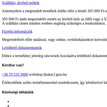
Szállítási, átvételi módok
Amennyiben a megrendelt termékek értéke eléri a bruttó 305 000 Ft-ot
305 000 Ft alatti megrendelés esetén az átvételi hely az üllői vagy a 
A szállítási címen minden esetben segítség szükséges a lerakodáshoz.
Fizetési információk
Megrendelését előre utalással, vagy online, webáruházunkon keresztül 
Letölthető dokumentumok
Ehhez a termékhez jelenleg nincsenek hozzáadva letölthető dokumen
Kérdése van?
+36 70 533 3000
webshop [kukac] gras.hu
Értékesítőink széles termékismerettel rendelkeznek, így kérdéseivel b
Közösségi oldalaink