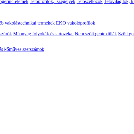
őgerinc-elemek
Tetőprofilok, -szegélyek
Tetőszellőzők
Tetővilágítók, 
b vakolástechnikai termékek
EKO vakolóprofilok
szűrők
Műanyag folyókák és tartozékai
Nem szőtt geotextíliák
Szőtt ge
 és kőműves szerszámok