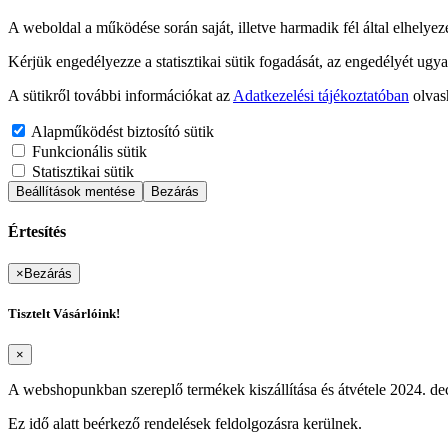
A weboldal a működése során saját, illetve harmadik fél által elhelyez
Kérjük engedélyezze a statisztikai sütik fogadását, az engedélyét ugya
A sütikről további információkat az
Adatkezelési tájékoztatóban
olvas
Alapműködést biztosító sütik
Funkcionális sütik
Statisztikai sütik
Beállítások mentése
Bezárás
Értesítés
×
Bezárás
Tisztelt Vásárlóink!
×
A webshopunkban szereplő termékek kiszállítása és átvétele 2024. dec
Ez idő alatt beérkező rendelések feldolgozásra kerülnek.