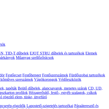
rtók
N, TID-T dűbelek
EJOT STRU dűbelek és tartozékok
Elemek
árkányok
Műanyag szellőzőrácsok
ödör
Festőecset
Festőhenger
Festőszerszámok
Fürdőszobai tartozékok
s kőműves szerszámok
Vágókorongok
Védőeszközök
ek, tapéták
Beütő dűbelek, alapcsavarok, menetes szárak
CD, UD,
pszkarton profilok
Hézagerősítő, festő-, egyéb szalagok, csíkok
ó rögzítő elem, tüske, ütvefúró
pcserép-rögzítők
Lapostető-szigetelés tartozékai
Páraáteresztő és