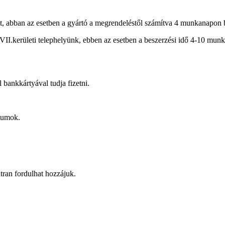
, abban az esetben a gyártó a megrendeléstől számítva 4 munkanapon bel
XVII.kerületi telephelyünk, ebben az esetben a beszerzési idő 4-10 munk
bankkártyával tudja fizetni.
tumok.
átran fordulhat hozzájuk.