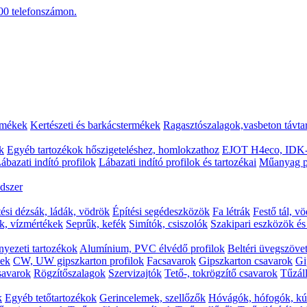
00
telefonszámon.
rmékek
Kertészeti és barkácstermékek
Ragasztószalagok,vasbeton távta
k
Egyéb tartozékok hőszigeteléshez, homlokzathoz
EJOT H4eco, IDK-
ábazati indító profilok
Lábazati indító profilok és tartozékai
Műanyag p
dszer
tési dézsák, ládák, vödrök
Építési segédeszközök
Fa létrák
Festő tál, v
k, vízmértékek
Seprűk, kefék
Simítók, csiszolók
Szakipari eszközök é
yezeti tartozékok
Alumínium, PVC élvédő profilok
Beltéri üvegszövet
kek
CW, UW gipszkarton profilok
Facsavarok
Gipszkarton csavarok
Gi
csavarok
Rögzítőszalagok
Szervizajtók
Tető-, tokrögzítő csavarok
Tűzáll
k
Egyéb tetőtartozékok
Gerincelemek, szellőzők
Hóvágók, hófogók, kú