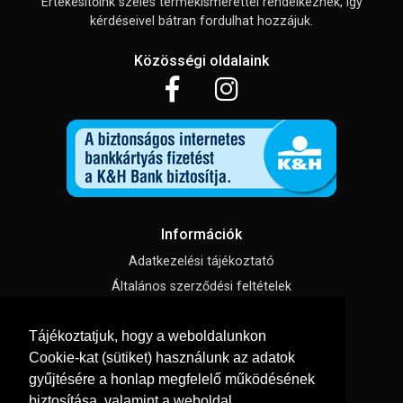
Értékesítőink széles termékismerettel rendelkeznek, így
kérdéseivel bátran fordulhat hozzájuk.
Közösségi oldalaink
Információk
Adatkezelési tájékoztató
Általános szerződési feltételek
Impresszum
Tájékoztatjuk, hogy a weboldalunkon
Süti beállítások
Cookie-kat (sütiket) használunk az adatok
gyűjtésére a honlap megfelelő működésének
Menü
biztosítása, valamint a weboldal