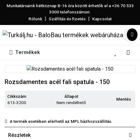
Munkatársaink hétköznap 8-16 óra között érhetők el a
+36 70 533
3000
telefonszámon.
|
|
Rólunk
Szállítás és fizetés
Kapcsolat
Termékek
Rozsdamentes acél fali spatula - 150
Cikkszám
Állapot
Mentés
613-3200
Nem rendelhető
A termék esetében elérhető az MPL házhozszállítás.
Részletek