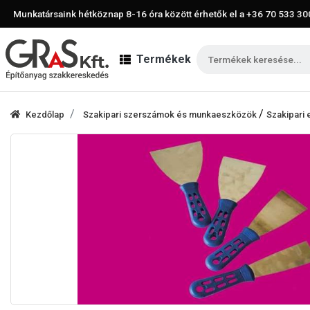
Munkatársaink hétköznap 8-16 óra között érhetők el a
+36 70 533 30
Termékek
/
Kezdőlap
Szakipari szerszámok és munkaeszközök
Szakipari