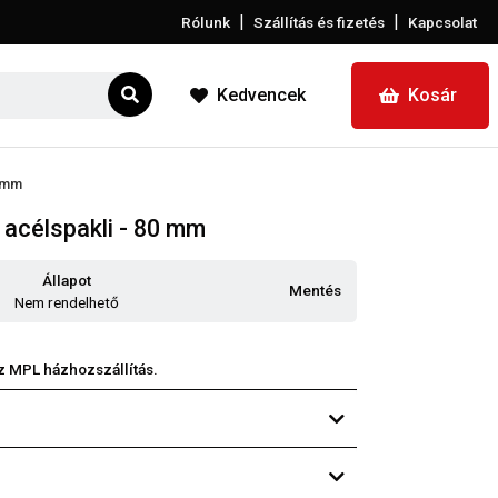
|
|
Rólunk
Szállítás és fizetés
Kapcsolat
Kedvencek
Kosár
0 mm
acélspakli - 80 mm
Állapot
Mentés
Nem rendelhető
z MPL házhozszállítás.