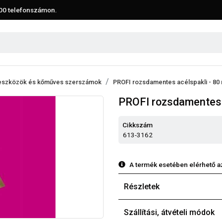
00
telefonszámon.
 eszközök és kőműves szerszámok
PROFI rozsdamentes acélspakli - 8
PROFI rozsdamentes 
Cikkszám
613-3162
A termék esetében elérhető a
Részletek
Szállítási, átvételi módok